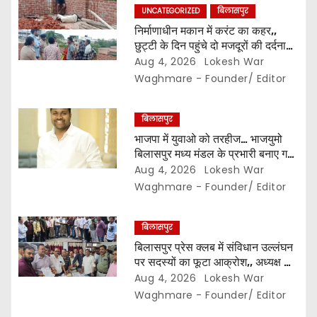
i
UNCATEGORIZED
बिलासपुर
निर्माणाधीन मकान में करंट का कहर,,
o
छुट्टी के दिन पहुंचे दो मजदूरों की दर्दनाक
मौत,, सुरक्षा इंतजामों पर उठे सवाल…
Aug 4, 2026
Lokesh War
n
Waghmare - Founder/ Editor
बिलासपुर
भाजपा में युवाओ को तरहीज… भाजयुमो
बिलासपुर मध्य मंडल के प्रभारी बनाए गए
महर्षि बाजपेयी…
Aug 4, 2026
Lokesh War
Waghmare - Founder/ Editor
बिलासपुर
बिलासपुर प्रेस क्लब में संविधान उल्लंघन
पर सदस्यों का फूटा आक्रोश,, अध्यक्ष का
प्रभार बदलने का प्रस्ताव रखा गया…
Aug 4, 2026
Lokesh War
करीब 150 सदस्यों की बैठक में कई अहम
Waghmare - Founder/ Editor
प्रस्ताव सर्वसम्मति से पारित,, पत्रकारों ने