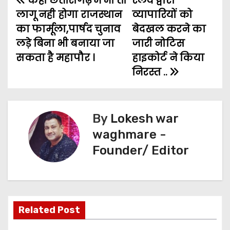
कही छत्तीसगढ़ में भी तो
रेलवे द्वारा
P
लागू नही होगा राजस्थान
व्यापारियों को
b
t
l
s
e
g
e
o
का फार्मूला,पार्षद चुनाव
बेदखल करने का
o
e
A
n
r
लड़े बिना भी बनाया जा
जारी नोटिस
s
o
r
p
g
a
सकता है महापौर ।
हाइकोर्ट ने किया
t
k
p
e
m
निरस्त ..
n
r
a
By
Lokesh war
v
waghmare -
Founder/ Editor
i
g
a
Related Post
t