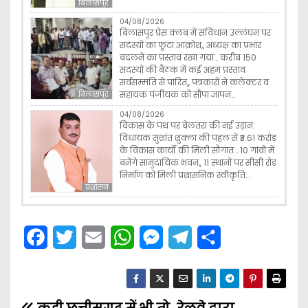
बिलासपुर
04/08/2026
बिलासपुर प्रेस क्लब में संविधान उल्लंघन पर
सदस्यों का फूटा आक्रोश,, अध्यक्ष का प्रभार
बदलने का प्रस्ताव रखा गया… करीब 150
सदस्यों की बैठक में कई अहम प्रस्ताव
सर्वसम्मति से पारित,, पत्रकारों ने कलेक्टर व
सहायक पंजीयक को सौंपा ज्ञापन…
बिलासपुर
04/08/2026
विकास के पथ पर बेलतरा की नई उड़ान:
विधायक सुशांत शुक्ला की पहल से ₹3.61 करोड़
के विकास कार्यों की मिली सौगात… 10 गांवों में
बनेंगे सामुदायिक भवन,, 11 स्थानों पर सीसी रोड
निर्माण को मिली प्रशासनिक स्वीकृति…
प्रशासन
F
T
E
W
M
T
S
a
w
m
h
e
e
h
c
i
a
a
s
l
a
e
t
i
t
s
e
r