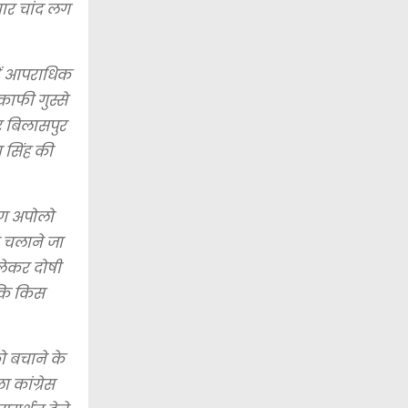
चार चांद लग
ें आपराधिक
ाफी गुस्से
कर बिलासपुर
 सिंह की
ोग अपोलो
न चलाने जा
 लेकर दोषी
 कि किस
को बचाने के
 कांग्रेस