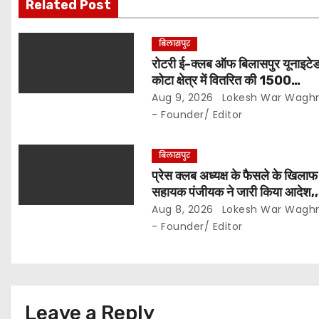
Related Post
g
a
बिलासपुर
रोटरी ई-क्लब ऑफ बिलासपुर यूनाइटेड
t
कोटा क्षेत्र में वितरित की 1500
मच्छरदानियां एवं 500 क्लोरीन बोतलें
Aug 9, 2026
Lokesh War Wagh
i
- Founder/ Editor
o
बिलासपुर
n
प्रेस क्लब अध्यक्ष के फैसले के खिलाफ
सहायक पंजीयक ने जारी किया आदेश,
कोषाध्यक्ष पद का नहीं बदल सकते प्र
Aug 8, 2026
Lokesh War Wagh
पदाधिकारियों के बीच विवाद अब प्रश
- Founder/ Editor
जांच और नियमों की कसौटी तक पहुंचा
Leave a Reply