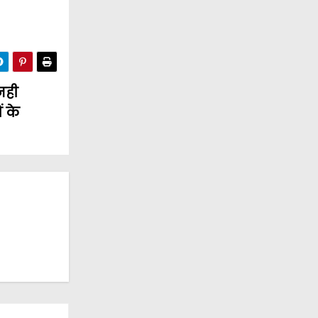
नही
ं के