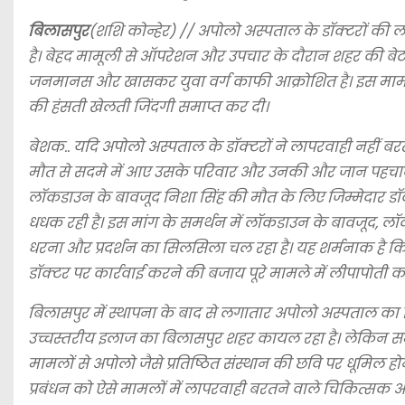
बिलासपुर
(शशि कोन्हेर) // अपोलो अस्पताल के डॉक्टरों की
है। बेहद मामूली से ऑपरेशन और उपचार के दौरान शहर की बेट
जनमानस और खासकर युवा वर्ग काफी आक्रोशित है। इस मामल
की हंसती खेलती जिंदगी समाप्त कर दी।
बेशक.. यदि अपोलो अस्पताल के डॉक्टरों ने लापरवाही नहीं 
मौत से सदमे में आए उसके परिवार और उनकी और जान पहचान के
लॉकडाउन के बावजूद निशा सिंह की मौत के लिए जिम्मेदार डॉक
धधक रही है। इस मांग के समर्थन में लॉकडाउन के बावजूद, ल
धरना और प्रदर्शन का सिलसिला चल रहा है। यह शर्मनाक है कि
डॉक्टर पर कार्रवाई करने की बजाय पूरे मामले में लीपापोती 
बिलासपुर में स्थापना के बाद से लगातार अपोलो अस्पताल का चिक
उच्चस्तरीय इलाज का बिलासपुर शहर कायल रहा है‌‌। लेकिन
मामलों से अपोलो जैसे प्रतिष्ठित संस्थान की छवि पर धूमिल 
प्रबंधन को ऐसे मामलों में लापरवाही बरतने वाले चिकित्सक अथ