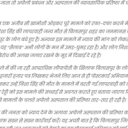
ाता तो अपोलो प्रबंधन और अस्पताल की व्यावसायिक प्रतिष्ठा में 
ंधन एक अजीब सी खामोशी ओढ़कर पूरे मामले को रफा-दफा करने म
िशा सिंह की लापरवाही जन्य मौत से बिलासपुर शहर का जनमानस क
र के लोग बंधे हुए हैं। अन्यथा इस मामले में न्याय की मांग को ले
 “सैलाब” अभी लोगों के मन में उमड़-घुमड़ रहा है। और लोग निशा
रोध की अलख जलाए रखने के मूड में दिखाई दे रहे हैं।
 मामले में की जा रही आपराधिक लीपापोती के खिलाफ बिलासपुर के ल
र से हजारों हजार पत्र लिखकर भेजने लिए आज से ही पोस्टकार्ड अभिया
 लिखकर उन्हें निशा सिंह की मौत के मामले में बरती गई लापरवाही को
रताप रेड्डी को इस मामले की सच्चाई से अवगत कराते हुए बताया जाएगा
 मामलों के चलते अपोलो अस्पताल की प्रतिष्ठा तार-तार हो रही है।
ासपुर की जनता को न्याय देने के अलावा अपोलो अस्पताल की प्रतिष्ठा 
फ सख्त से सख्त कार्रवाई करें। यह अच्छी बात है कि बिलासपुर जिला