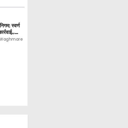
निगम: स्वर्ण
ार्रवाई,,
हलत…
 Waghmare