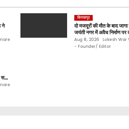
बिलासपुर
 ने
दो मजदूरों की मौत के बाद जागा 
जयंती नगर में अवैध निर्माण पर क
…
दीवार तोड़ी और 7 दिन की मो
mare
Aug 8, 2026
Lokesh War
- Founder/ Editor
, सचिव
भार…
mare
ासनिक
…