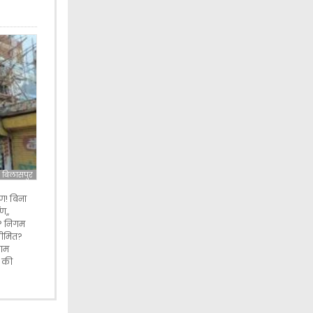
बिलासपुर
ाण! बिना
ण,,
? निगम
सीमित?
ेआम
ं की