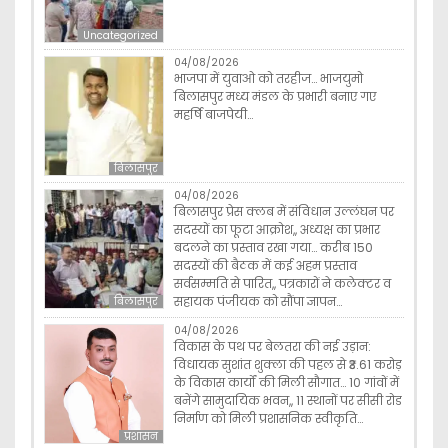
Uncategorized
04/08/2026
भाजपा में युवाओ को तरहीज… भाजयुमो
बिलासपुर मध्य मंडल के प्रभारी बनाए गए
महर्षि बाजपेयी…
बिलासपुर
04/08/2026
बिलासपुर प्रेस क्लब में संविधान उल्लंघन पर
सदस्यों का फूटा आक्रोश,, अध्यक्ष का प्रभार
बदलने का प्रस्ताव रखा गया… करीब 150
सदस्यों की बैठक में कई अहम प्रस्ताव
सर्वसम्मति से पारित,, पत्रकारों ने कलेक्टर व
सहायक पंजीयक को सौंपा ज्ञापन…
बिलासपुर
04/08/2026
विकास के पथ पर बेलतरा की नई उड़ान:
विधायक सुशांत शुक्ला की पहल से ₹3.61 करोड़
के विकास कार्यों की मिली सौगात… 10 गांवों में
बनेंगे सामुदायिक भवन,, 11 स्थानों पर सीसी रोड
निर्माण को मिली प्रशासनिक स्वीकृति…
प्रशासन