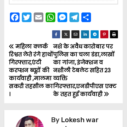
F
T
E
W
M
T
S
a
w
m
h
e
e
h
c
i
a
a
s
l
a
महिला क्लर्क
e
t
i
नशे के अवैध कारोबार पर
t
s
e
r
P
रिश्वत लेते रंगे हाथों
पुलिस का चला डंडा,लाखों
b
t
l
s
e
g
e
o
गिरफ्तार,एंटी
का गांजा, इंजेक्शन व
o
e
A
n
r
करप्शन ब्यूरों की
नशीली टेबलेट सहित 23
s
o
r
p
g
a
कार्यवाही ,मालमा
व्यक्ति
t
k
p
e
m
सकरी तहसील का
गिरफ्तार,एनडीपीएस एक्ट
।
के तहत हुई कार्यवाही
n
r
a
v
By
Lokesh war