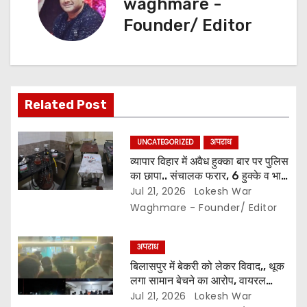
waghmare -
i
Founder/ Editor
g
a
t
Related Post
i
UNCATEGORIZED
अपराध
o
व्यापार विहार में अवैध हुक्का बार पर पुलिस
का छापा.. संचालक फरार, 6 हुक्के व भारी
n
मात्रा में सामान जब्त..
Jul 21, 2026
Lokesh War
Waghmare - Founder/ Editor
अपराध
बिलासपुर में बेकरी को लेकर विवाद,, थूक
लगा सामान बेचने का आरोप, वायरल
वीडियो से मचा बवाल,, हिंदू संगठन का
Jul 21, 2026
Lokesh War