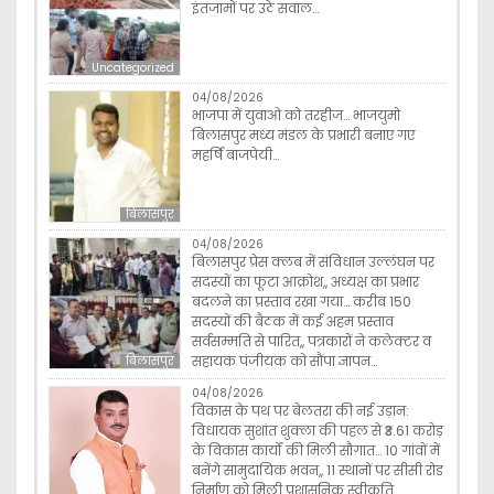
इंतजामों पर उठे सवाल…
Uncategorized
04/08/2026
भाजपा में युवाओ को तरहीज… भाजयुमो
बिलासपुर मध्य मंडल के प्रभारी बनाए गए
महर्षि बाजपेयी…
बिलासपुर
04/08/2026
बिलासपुर प्रेस क्लब में संविधान उल्लंघन पर
सदस्यों का फूटा आक्रोश,, अध्यक्ष का प्रभार
बदलने का प्रस्ताव रखा गया… करीब 150
सदस्यों की बैठक में कई अहम प्रस्ताव
सर्वसम्मति से पारित,, पत्रकारों ने कलेक्टर व
सहायक पंजीयक को सौंपा ज्ञापन…
बिलासपुर
04/08/2026
विकास के पथ पर बेलतरा की नई उड़ान:
विधायक सुशांत शुक्ला की पहल से ₹3.61 करोड़
के विकास कार्यों की मिली सौगात… 10 गांवों में
बनेंगे सामुदायिक भवन,, 11 स्थानों पर सीसी रोड
निर्माण को मिली प्रशासनिक स्वीकृति…