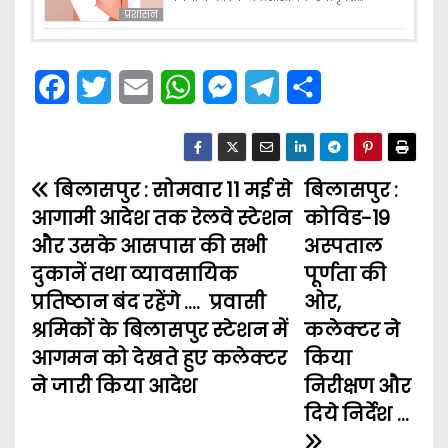
प्रशासन
F
T
E
W
M
T
S
a
w
m
h
e
e
h
c
i
a
a
s
l
a
बिलासपुर : सोमवार 11 मई से
e
t
i
t
s
e
बिलासपुर :
r
P
आगामी आदेश तक रेलवे स्टेशन
कोविड-19
b
t
l
s
e
g
e
o
और उसके आसपास की सभी
अस्पताल
o
e
A
n
r
दुकानें तथा व्यावसायिक
पूर्णता की
s
o
r
p
g
a
प्रतिष्ठान बंद रहेंगे …. प्रवासी
ओर,
t
k
p
e
m
श्रमिकों के बिलासपुर स्टेशन में
कलेक्टर ने
आगमन को देखते हुए कलेक्टर
किया
n
r
ने जारी किया आदेश
निरीक्षण और
a
दिये निर्देश …