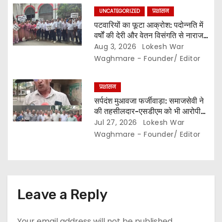
प्रशासनिक स्वीकृति…
UNCATEGORIZED
प्रशासन
पटवारियों का फूटा आक्रोश: पदोन्नति में
वर्षों की देरी और वेतन विसंगति से नाराज,,
संघ ने कलेक्टर से की तत्काल कार्रवाई की
Aug 3, 2026
Lokesh War
मांग…
Waghmare - Founder/ Editor
प्रशासन
सर्पदंश मुआवजा फर्जीवाड़ा: समाजसेवी ने
की तहसीलदार-एसडीएम को भी आरोपी
बनाने की मांग… इधर लिपिकों की गिरफ्तारी
Jul 27, 2026
Lokesh War
से नाराज राजस्व लिपिक संघ ने खोला
Waghmare - Founder/ Editor
मोर्चा,,, अनिश्चितकालीन हड़ताल की दी
चेतावनी…
Leave a Reply
Your email address will not be published.