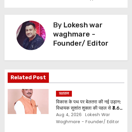
v
i
g
By
Lokesh war
waghmare -
a
Founder/ Editor
t
i
o
Related Post
n
प्रशासन
विकास के पथ पर बेलतरा की नई उड़ान:
विधायक सुशांत शुक्ला की पहल से ₹3.61
करोड़ के विकास कार्यों की मिली सौगात…
Aug 4, 2026
Lokesh War
10 गांवों में बनेंगे सामुदायिक भवन,, 11
Waghmare - Founder/ Editor
स्थानों पर सीसी रोड निर्माण को मिली