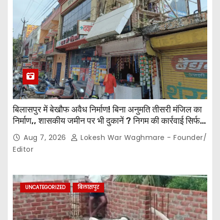
बिलासपुर में बेखौफ अवैध निर्माण! बिना अनुमति तीसरी मंजिल का
निर्माण,, शासकीय जमीन पर भी दुकानें ? निगम की कार्रवाई सिर्फ
नोटिस तक सीमित? मुख्य मार्ग पर नियमों की खुलेआम अनदेखी,
Aug 7, 2026
Lokesh War Waghmare - Founder/
जिम्मेदार अधिकारियों की कार्यप्रणाली पर उठे सवाल…
Editor
UNCATEGORIZED
बिलासपुर