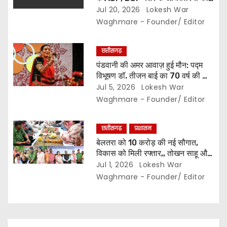
n
तबादला,, मिली नई जिम्मेदारी… देखे सूची..
Jul 20, 2026
Lokesh War
Waghmare - Founder/ Editor
छत्तीसगढ़
पंडवानी की अमर आवाज़ हुई मौन: पद्म
विभूषण डॉ. तीजन बाई का 70 वर्ष की आयु
में निधन,, कला जगत में शोक की लहर…
Jul 5, 2026
Lokesh War
Waghmare - Founder/ Editor
छत्तीसगढ़
प्रशासन
बेलतरा को 10 करोड़ की नई सौगात,
विकास को मिली रफ्तार,, तोखन साहू और
अरुण साव ने मुक्तिधाम व सामुदायिक भवन
Jul 1, 2026
Lokesh War
के लिए की डेढ़ करोड़ की घोषणा,,
Waghmare - Founder/ Editor
विधायक सुशांत शुक्ला बोले, विधानसभा में
1000 करोड़ से अधिक के विकास कार्य
पूरे…