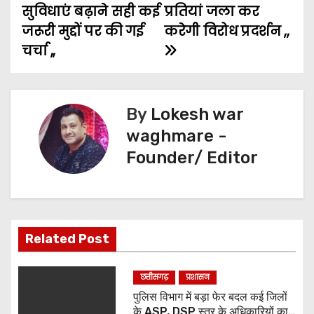
o
r
p
g
a
सुविधाएं बढ़ाने सही कई
प्रतियां जला कर
t
k
p
e
m
जरूरी मुद्दों पर की गई
करेगी विरोध प्रदर्शन ,,
चर्चा ,,
n
r
a
v
By
Lokesh war
waghmare -
i
Founder/ Editor
g
a
t
Related Post
i
छत्तीसगढ़
प्रशासन
o
पुलिस विभाग में बड़ा फेर बदल कई जिलों
के ASP, DSP स्तर के अधिकारियों का