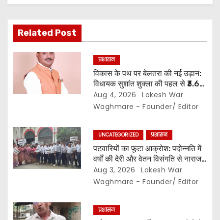
t
i
Related Post
o
n
प्रशासन
विकास के पथ पर बेलतरा की नई उड़ान:
विधायक सुशांत शुक्ला की पहल से ₹3.61
करोड़ के विकास कार्यों की मिली सौगात…
Aug 4, 2026
Lokesh War
10 गांवों में बनेंगे सामुदायिक भवन,, 11
Waghmare - Founder/ Editor
स्थानों पर सीसी रोड निर्माण को मिली
प्रशासनिक स्वीकृति…
UNCATEGORIZED
प्रशासन
पटवारियों का फूटा आक्रोश: पदोन्नति में
वर्षों की देरी और वेतन विसंगति से नाराज,,
संघ ने कलेक्टर से की तत्काल कार्रवाई की
Aug 3, 2026
Lokesh War
मांग…
Waghmare - Founder/ Editor
प्रशासन