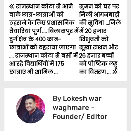
राजस्थान कोटा से आने
e
t
i
t
s
सुमन को घर पर
e
r
P
वाले छात्र-छात्राओं को
मिली आंगनबाड़ी
b
t
l
s
e
g
e
o
ठहराने के लिए प्रशासनिक
की सुविधा …जिले
o
e
A
n
r
तैयारियां पूर्ण …. बिलासपुर में
में 20 हजार
s
o
r
p
g
a
दुर्ग क्षेत्र के 400 छात्र-
शिशुवती को
t
k
p
e
m
छात्राओं को ठहराया जाएगा
सूखा राशन और
…. राजस्थान कोटा से बसों में
26 हजार बच्चों
n
r
आ रहे विद्यार्थियों में 175
को पौष्टिक लड्डू
a
छात्राएं भी शामिल …
का वितरण …
v
i
By
Lokesh war
g
waghmare -
Founder/ Editor
a