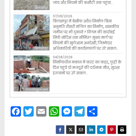
जांच और नियमों की कसौटी तक पहुंचा…
बिलासपुर
07/08/2026
बिलासपुर में बेखौफ अवैध निर्माण! बिना
अनुमति तीसरी मंजिल का निर्माण,, शासकीय
जमीन पर भी दुकानें ? निगम की कार्रवाई
सिर्फ नोटिस तक सीमित? मुख्य मार्ग पर
नियमों की खुलेआम अनदेखी, जिम्मेदार
अधिकारियों की कार्यप्रणाली पर उठे सवाल…
बिलासपुर
04/08/2026
निर्माणाधीन मकान में करंट का कहर,, छुट्टी के
दिन पहुंचे दो मजदूरों की दर्दनाक मौत,, सुरक्षा
इंतजामों पर उठे सवाल…
Uncategorized
F
T
E
W
M
T
S
a
w
m
h
e
e
h
c
i
a
a
s
l
a