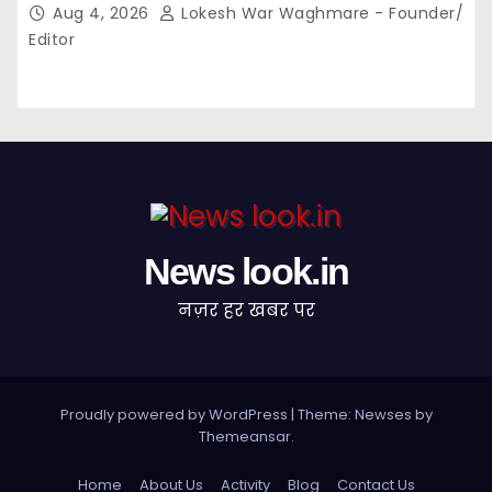
Aug 4, 2026
Lokesh War Waghmare - Founder/
Editor
News look.in
नज़र हर खबर पर
Proudly powered by WordPress
|
Theme: Newses by
Themeansar
.
Home
About Us
Activity
Blog
Contact Us