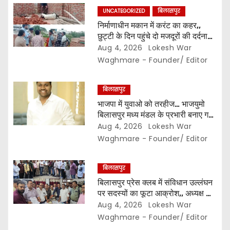
UNCATEGORIZED
बिलासपुर
o
निर्माणाधीन मकान में करंट का कहर,,
छुट्टी के दिन पहुंचे दो मजदूरों की दर्दनाक
n
मौत,, सुरक्षा इंतजामों पर उठे सवाल…
Aug 4, 2026
Lokesh War
Waghmare - Founder/ Editor
बिलासपुर
भाजपा में युवाओ को तरहीज… भाजयुमो
बिलासपुर मध्य मंडल के प्रभारी बनाए गए
महर्षि बाजपेयी…
Aug 4, 2026
Lokesh War
Waghmare - Founder/ Editor
बिलासपुर
बिलासपुर प्रेस क्लब में संविधान उल्लंघन
पर सदस्यों का फूटा आक्रोश,, अध्यक्ष का
प्रभार बदलने का प्रस्ताव रखा गया…
Aug 4, 2026
Lokesh War
करीब 150 सदस्यों की बैठक में कई अहम
Waghmare - Founder/ Editor
प्रस्ताव सर्वसम्मति से पारित,, पत्रकारों ने