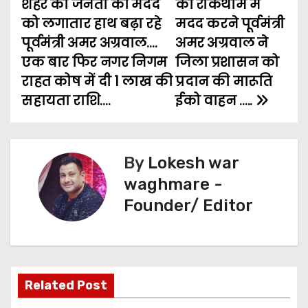
शहर की जनता की मदद
की रोकथाम में
b
t
l
s
e
g
e
o
को लगातार हाथ बढ़ा रहे
मदद करने पूर्वमंत्री
o
e
A
n
r
पूर्वमंत्री अमर अग्रवाल….
अमर अग्रवाल ने
s
o
r
p
g
a
एक बार फिर नगर निगम
जिला प्रशासन को
t
k
p
e
m
राहत कोष में दी 1 लाख की
प्रदान की मारूति
सहायता राशि….
ईको वाहन …..
n
r
a
v
By
Lokesh war
waghmare -
i
Founder/ Editor
g
a
t
Related Post
i