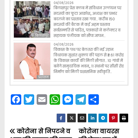
04/08/2026
बिलासपुर प्रेस क्लब में संविधान उल्लंघन पर
सदस्यों का फूटा आक्रोश,, अध्यक्ष का प्रभार
बदलने का प्रस्ताव रखा गया… करीब 150
सदस्यों की बैठक में कई अहम प्रस्ताव
सर्वसम्मति से पारित,, पत्रकारों ने कलेक्टर व
सहायक पंजीयक को सौंपा ज्ञापन…
बिलासपुर
04/08/2026
विकास के पथ पर बेलतरा की नई उड़ान:
विधायक सुशांत शुक्ला की पहल से ₹3.61 करोड़
के विकास कार्यों की मिली सौगात… 10 गांवों में
बनेंगे सामुदायिक भवन,, 11 स्थानों पर सीसी रोड
निर्माण को मिली प्रशासनिक स्वीकृति…
प्रशासन
F
T
E
W
M
T
S
a
w
m
h
e
e
h
c
i
a
a
s
l
a
कोरोना से निपटने व
e
t
i
t
s
कोरोना वायरस
e
r
P