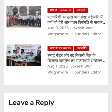
n
UNCATEGORIZED
प्रशासन
पटवारियों का फूटा आक्रोश: पदोन्नति में
वर्षों की देरी और वेतन विसंगति से नाराज,,
संघ ने कलेक्टर से की तत्काल कार्रवाई की
Aug 3, 2026
Lokesh War
मांग…
Waghmare - Founder/ Editor
UNCATEGORIZED
राजनीति
स्मार्ट मीटर और बढ़े बिजली बिल के
खिलाफ कांग्रेस का राज्यव्यापी आंदोलन,,
2 अगस्त से घर-घर अभियान,, दाम घटाने
Aug 1, 2026
Lokesh War
और 400 यूनिट हाफ योजना बहाल करने
Waghmare - Founder/ Editor
की मांग…
Leave a Reply