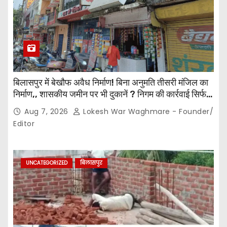
बिलासपुर में बेखौफ अवैध निर्माण! बिना अनुमति तीसरी मंजिल का
निर्माण,, शासकीय जमीन पर भी दुकानें ? निगम की कार्रवाई सिर्फ
नोटिस तक सीमित? मुख्य मार्ग पर नियमों की खुलेआम अनदेखी,
Aug 7, 2026
Lokesh War Waghmare - Founder/
जिम्मेदार अधिकारियों की कार्यप्रणाली पर उठे सवाल…
Editor
UNCATEGORIZED
बिलासपुर