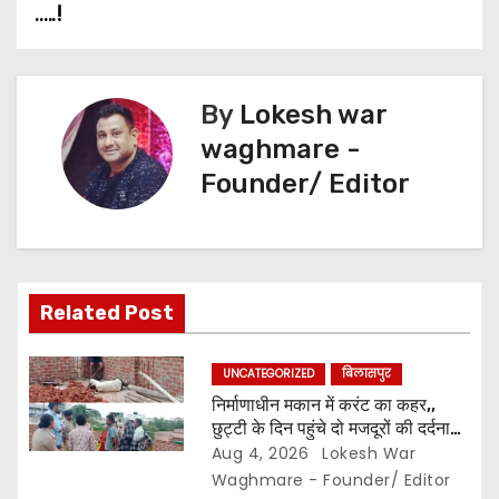
o
r
p
g
a
…..!
t
k
p
e
m
n
r
By
Lokesh war
a
waghmare -
v
Founder/ Editor
i
g
a
Related Post
t
UNCATEGORIZED
बिलासपुर
i
निर्माणाधीन मकान में करंट का कहर,,
छुट्टी के दिन पहुंचे दो मजदूरों की दर्दनाक
o
मौत,, सुरक्षा इंतजामों पर उठे सवाल…
Aug 4, 2026
Lokesh War
Waghmare - Founder/ Editor