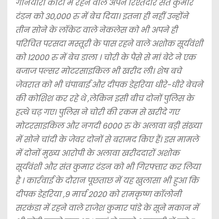
गनियारी कोटा में रहने वाले अपने रिश्तेदार संत कुमार
टंडन को 30,000 रु में बेच दिया। इतना ही नहीं उन्होंने
तीन सोने के लॉकेट वाले नेकलेस को भी अपने ही
परिचित परसदा मस्तूरी के पास रहने वाले अशोक सूर्यवंशी
को 12000 रु में बेच डाला । चोरी के पैसे से मां बेटे ने एक
बजाज पल्सर मोटरसाइकिल भी खरीद ली। शेष बचे
जेवरात को भी चंपाबाई और दीपक डेहरिया धीरे-धीरे बेचने
की कोशिश कर रहे थे ,लेकिन इसी बीच दोनों पुलिस के
हत्थे चढ़ गए। पुलिस ने चोरी की रकम से खरीदे गए
मोटरसाइकिल और नगदी 6000 रु के अलावा बड़ी संख्या
में सोने चांदी के जेवर दोनों से बरामद किए हैं। इस मामले
में दोनों मुख्य आरोपी के अलावा खरीददारों अशोक
सूर्यवंशी और संत कुमार टंडन को भी गिरफ्तार कर लिया
है । कार्रवाई के दौरान पूछताछ में यह खुलासा भी हुआ कि
दीपक डेहरिया ,9 मार्च 2020 को रामकृष्ण कॉलोनी
सरकंडा में रहने वाले राजेश कुमार पांडे के सूने मकान में