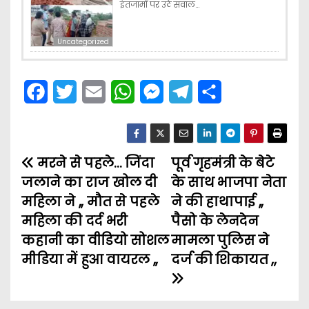
इंतजामों पर उठे सवाल…
Uncategorized
F
T
E
W
M
T
S
a
w
m
h
e
e
h
c
i
a
a
s
l
a
मरने से पहले… जिंदा
e
t
i
t
s
पूर्व गृहमंत्री के बेटे
e
r
P
जलाने का राज खोल दी
के साथ भाजपा नेता
b
t
l
s
e
g
e
o
महिला ने ,, मौत से पहले
ने की हाथापाई ,,
o
e
A
n
r
महिला की दर्द भरी
पैसो के लेनदेन
s
o
r
p
g
a
कहानी का वीडियो सोशल
मामला पुलिस ने
t
k
p
e
m
मीडिया में हुआ वायरल ,,
दर्ज की शिकायत ,,
n
r