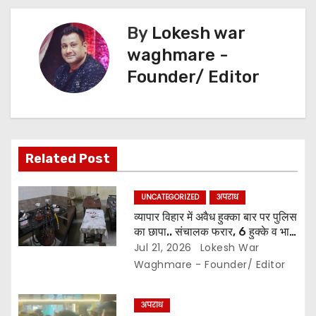
a
v
By
Lokesh war
waghmare -
i
Founder/ Editor
g
a
t
Related Post
i
UNCATEGORIZED
अपराध
o
व्यापार विहार में अवैध हुक्का बार पर पुलिस
का छापा.. संचालक फरार, 6 हुक्के व भारी
n
मात्रा में सामान जब्त..
Jul 21, 2026
Lokesh War
Waghmare - Founder/ Editor
अपराध