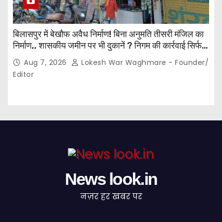
बिलासपुर में बेखौफ अवैध निर्माण! बिना अनुमति तीसरी मंजिल का
निर्माण,, शासकीय जमीन पर भी दुकानें ? निगम की कार्रवाई सिर्फ
नोटिस तक सीमित? मुख्य मार्ग पर नियमों की खुलेआम अनदेखी,
Aug 7, 2026
Lokesh War Waghmare - Founder/
जिम्मेदार अधिकारियों की कार्यप्रणाली पर उठे सवाल…
Editor
News look.in
नज़र हर खबर पर