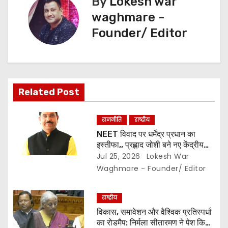
By
Lokesh war
n
r
waghmare -
Founder/ Editor
a
v
i
Related Post
g
a
राजनीति
राष्ट्रीय
NEET विवाद पर धर्मेंद्र प्रधान का
t
इस्तीफा,, प्रह्लाद जोशी बने नए केंद्रीय
शिक्षा मंत्री..
Jul 25, 2026
Lokesh War
i
Waghmare - Founder/ Editor
o
राष्ट्रीय
n
विकास, समावेशन और वैश्विक प्रतिस्पर्धा
का रोडमैप: निर्मला सीतारमण ने पेश किया