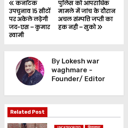
कर्नाटक
e
t
i
t
पुलिस को आपराधिक
s
e
r
P
उपचुनाव 15 सीटों
मामले में जांच के दौरान
b
t
l
s
e
g
e
o
पर अकेले लड़ेगी
अचल संम्पत्ति जप्ती का
o
e
A
n
r
जद-एस – कुमार
हक नही – सुको
s
o
r
p
g
a
स्वामी
t
k
p
e
m
n
r
By
Lokesh war
a
waghmare -
v
Founder/ Editor
i
g
a
Related Post
t
UNCATEGORIZED
बिलासपुर