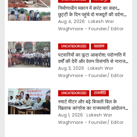
i
निर्माणाधीन मकान में करंट का कहर,,
छुट्टी के दिन पहुंचे दो मजदूरों की दर्दनाक
o
मौत,, सुरक्षा इंतजामों पर उठे सवाल…
Aug 4, 2026
Lokesh War
Waghmare - Founder/ Editor
n
UNCATEGORIZED
प्रशासन
पटवारियों का फूटा आक्रोश: पदोन्नति में
वर्षों की देरी और वेतन विसंगति से नाराज,,
संघ ने कलेक्टर से की तत्काल कार्रवाई की
Aug 3, 2026
Lokesh War
मांग…
Waghmare - Founder/ Editor
UNCATEGORIZED
राजनीति
स्मार्ट मीटर और बढ़े बिजली बिल के
खिलाफ कांग्रेस का राज्यव्यापी आंदोलन,,
2 अगस्त से घर-घर अभियान,, दाम घटाने
Aug 1, 2026
Lokesh War
और 400 यूनिट हाफ योजना बहाल करने
Waghmare - Founder/ Editor
की मांग…