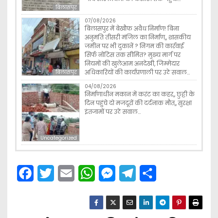
बिलासपुर
07/08/2026
बिलासपुर में बेखौफ अवैध निर्माण! बिना
अनुमति तीसरी मंजिल का निर्माण,, शासकीय
जमीन पर भी दुकानें ? निगम की कार्रवाई
सिर्फ नोटिस तक सीमित? मुख्य मार्ग पर
नियमों की खुलेआम अनदेखी, जिम्मेदार
अधिकारियों की कार्यप्रणाली पर उठे सवाल…
बिलासपुर
04/08/2026
निर्माणाधीन मकान में करंट का कहर,, छुट्टी के
दिन पहुंचे दो मजदूरों की दर्दनाक मौत,, सुरक्षा
इंतजामों पर उठे सवाल…
Uncategorized
F
T
E
W
M
T
S
a
w
m
h
e
e
h
c
i
a
a
s
l
a