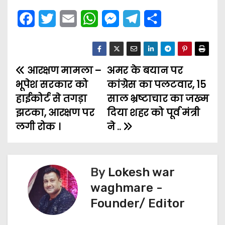
F
T
E
W
M
T
S
a
w
m
h
e
e
h
c
i
a
a
s
l
a
आरक्षण मामला –
e
t
i
t
अमर के बयान पर
s
e
r
P
भूपेश सरकार को
कांग्रेस का पलटवार, 15
b
t
l
s
e
g
e
o
हाईकोर्ट से तगड़ा
साल भ्रष्टाचार का जख्म
o
e
A
n
r
झटका, आरक्षण पर
दिया शहर को पूर्व मंत्री
s
o
r
p
g
a
लगी रोक ।
ने ..
t
k
p
e
m
n
r
By
Lokesh war
a
waghmare -
v
Founder/ Editor
i