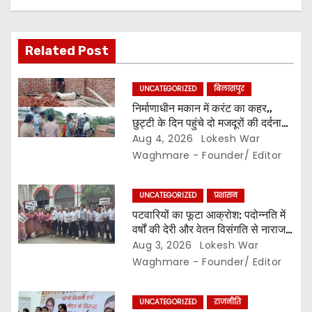
g
a
Related Post
t
UNCATEGORIZED
बिलासपुर
i
निर्माणाधीन मकान में करंट का कहर,,
छुट्टी के दिन पहुंचे दो मजदूरों की दर्दनाक
o
मौत,, सुरक्षा इंतजामों पर उठे सवाल…
Aug 4, 2026
Lokesh War
Waghmare - Founder/ Editor
n
UNCATEGORIZED
प्रशासन
पटवारियों का फूटा आक्रोश: पदोन्नति में
वर्षों की देरी और वेतन विसंगति से नाराज,,
संघ ने कलेक्टर से की तत्काल कार्रवाई की
Aug 3, 2026
Lokesh War
मांग…
Waghmare - Founder/ Editor
UNCATEGORIZED
राजनीति