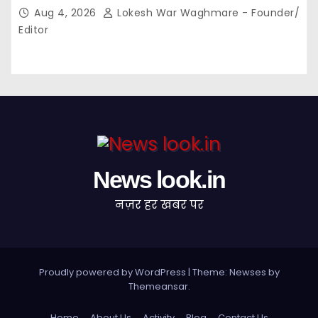
Aug 4, 2026
Lokesh War Waghmare - Founder/
Editor
News look.in
नज़र हर खबर पर
Proudly powered by WordPress
|
Theme: Newses by
Themeansar
.
Home
About Us
Activity
Blog
Contact Us