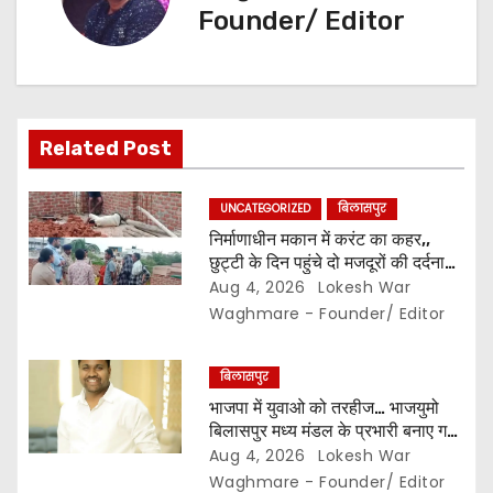
Founder/ Editor
g
a
t
Related Post
i
UNCATEGORIZED
बिलासपुर
o
निर्माणाधीन मकान में करंट का कहर,,
छुट्टी के दिन पहुंचे दो मजदूरों की दर्दनाक
n
मौत,, सुरक्षा इंतजामों पर उठे सवाल…
Aug 4, 2026
Lokesh War
Waghmare - Founder/ Editor
बिलासपुर
भाजपा में युवाओ को तरहीज… भाजयुमो
बिलासपुर मध्य मंडल के प्रभारी बनाए गए
महर्षि बाजपेयी…
Aug 4, 2026
Lokesh War
Waghmare - Founder/ Editor