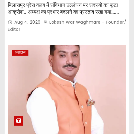
बिलासपुर प्रेस क्लब में संविधान उल्लंघन पर सदस्यों का फूटा
आक्रोश,, अध्यक्ष का प्रभार बदलने का प्रस्ताव रखा गया…
करीब 150 सदस्यों की बैठक में कई अहम प्रस्ताव सर्वसम्मति से
Aug 4, 2026
Lokesh War Waghmare - Founder/
पारित,, पत्रकारों ने कलेक्टर व सहायक पंजीयक को सौंपा
Editor
ज्ञापन…
प्रशासन