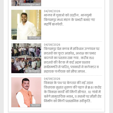
Uncategorized
04/08/2026
भाजपा में युवाओ को तरहीज… भाजयुमो
बिलासपुर मध्य मंडल के प्रभारी बनाए गए
महर्षि बाजपेयी…
बिलासपुर
04/08/2026
बिलासपुर प्रेस क्लब में संविधान उल्लंघन पर
सदस्यों का फूटा आक्रोश,, अध्यक्ष का प्रभार
बदलने का प्रस्ताव रखा गया… करीब 150
सदस्यों की बैठक में कई अहम प्रस्ताव
सर्वसम्मति से पारित,, पत्रकारों ने कलेक्टर व
सहायक पंजीयक को सौंपा ज्ञापन…
बिलासपुर
04/08/2026
विकास के पथ पर बेलतरा की नई उड़ान:
विधायक सुशांत शुक्ला की पहल से ₹3.61 करोड़
के विकास कार्यों की मिली सौगात… 10 गांवों में
बनेंगे सामुदायिक भवन,, 11 स्थानों पर सीसी रोड
निर्माण को मिली प्रशासनिक स्वीकृति…
प्रशासन