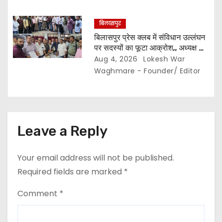
बिलासपुर
बिलासपुर प्रेस क्लब में संविधान उल्लंघन
पर सदस्यों का फूटा आक्रोश,, अध्यक्ष का
प्रभार बदलने का प्रस्ताव रखा गया…
Aug 4, 2026
Lokesh War
करीब 150 सदस्यों की बैठक में कई अहम
Waghmare - Founder/ Editor
प्रस्ताव सर्वसम्मति से पारित,, पत्रकारों ने
कलेक्टर व सहायक पंजीयक को सौंपा
ज्ञापन…
Leave a Reply
Your email address will not be published.
Required fields are marked
*
Comment
*