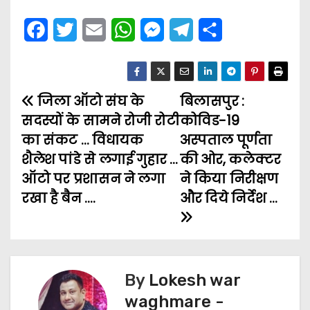
F
T
E
W
M
T
S
a
w
m
h
e
e
h
c
i
a
a
s
l
a
जिला ऑटो संघ के
e
t
i
t
s
बिलासपुर :
e
r
P
सदस्यों के सामने रोजी रोटी
कोविड-19
b
t
l
s
e
g
e
o
का संकट … विधायक
अस्पताल पूर्णता
o
e
A
n
r
शैलेश पांडे से लगाई गुहार …
की ओर, कलेक्टर
s
o
r
p
g
a
ऑटो पर प्रशासन ने लगा
ने किया निरीक्षण
t
k
p
e
m
रखा है बैन ….
और दिये निर्देश …
n
r
a
v
By
Lokesh war
waghmare -
i