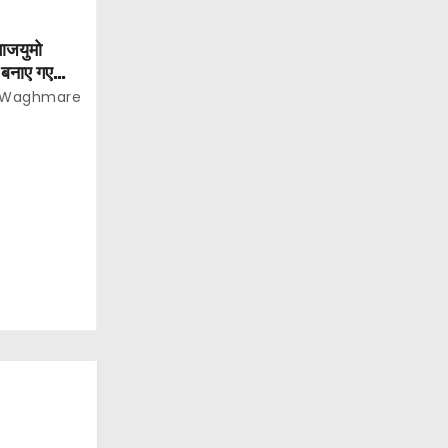
ाजयुमो
ी बनाए गए
 Waghmare