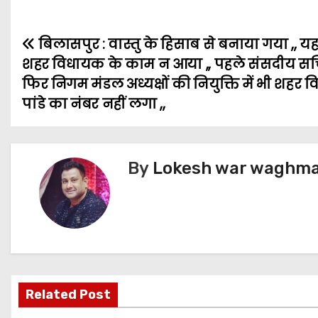
c
i
a
a
s
l
a
बिलासपुर : वास्तु के हिसाब से बनाया गया ,, यह 
e
t
i
t
s
e
r
P
शहर विधायक के काम न आया ,, पहले संसदीय सचि
b
t
l
s
e
g
e
o
फिर निगम मंडल अध्यक्षों की नियुक्ति में भी शहर
o
e
A
n
r
पांडे का नंबर नहीं लगा ,,
s
o
r
p
g
a
t
k
p
e
m
n
r
By
Lokesh war waghmar
a
v
i
g
Related Post