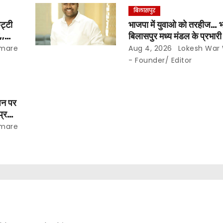
बिलासपुर
ट्टी
भाजपा में युवाओ को तरहीज… भ
,,
बिलासपुर मध्य मंडल के प्रभार
महर्षि बाजपेयी…
mare
Aug 4, 2026
Lokesh War
- Founder/ Editor
ंघन पर
प्रभार
mare
क्टर व