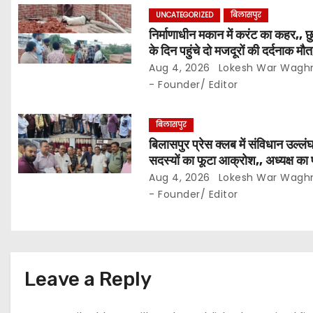
a
UNCATEGORIZED
बिलासपुर
t
निर्माणाधीन मकान में करंट का कहर,, छु
के दिन पहुंचे दो मजदूरों की दर्दनाक मौत
i
सुरक्षा इंतजामों पर उठे सवाल…
Aug 4, 2026
Lokesh War Wagh
o
- Founder/ Editor
n
बिलासपुर
बिलासपुर प्रेस क्लब में संविधान उल्ल
सदस्यों का फूटा आक्रोश,, अध्यक्ष का 
बदलने का प्रस्ताव रखा गया… करीब 150
Aug 4, 2026
Lokesh War Wagh
सदस्यों की बैठक में कई अहम प्रस्ताव
- Founder/ Editor
सर्वसम्मति से पारित,, पत्रकारों ने कले
सहायक पंजीयक को सौंपा ज्ञापन…
Leave a Reply