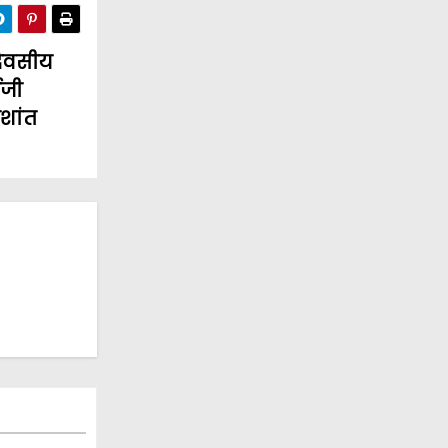
 दिवसीय
ईजी
रशांत