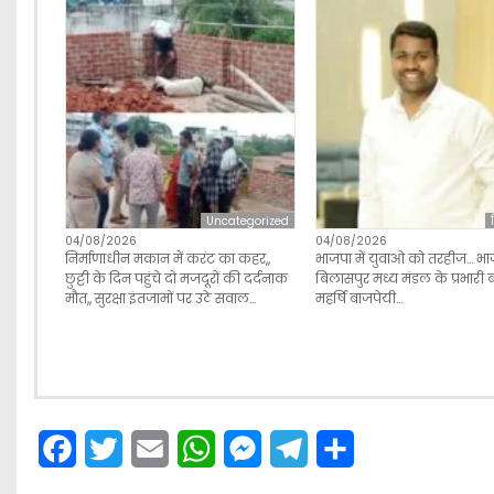
Uncategorized
04/08/2026
04/08/2026
निर्माणाधीन मकान में करंट का कहर,,
भाजपा में युवाओ को तरहीज… भा
छुट्टी के दिन पहुंचे दो मजदूरों की दर्दनाक
बिलासपुर मध्य मंडल के प्रभारी
मौत,, सुरक्षा इंतजामों पर उठे सवाल…
महर्षि बाजपेयी…
F
T
E
W
M
T
S
a
w
m
h
e
e
h