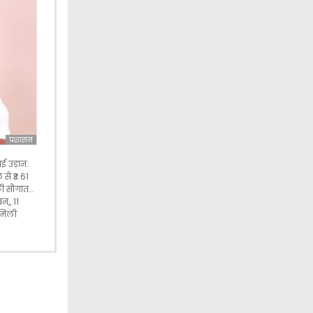
प्रशासन
ई उड़ान:
से ₹3.61
ली सौगात…
न,, 11
 मिली