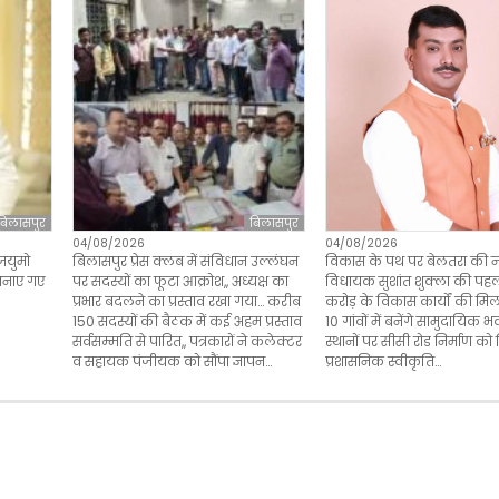
बिलासपुर
बिलासपुर
04/08/2026
04/08/2026
विकास के पथ पर बेलतरा की न
जयुमो
बिलासपुर प्रेस क्लब में संविधान उल्लंघन
विधायक सुशांत शुक्ला की पहल 
 बनाए गए
पर सदस्यों का फूटा आक्रोश,, अध्यक्ष का
करोड़ के विकास कार्यों की मि
प्रभार बदलने का प्रस्ताव रखा गया… करीब
10 गांवों में बनेंगे सामुदायिक भव
150 सदस्यों की बैठक में कई अहम प्रस्ताव
स्थानों पर सीसी रोड निर्माण को
सर्वसम्मति से पारित,, पत्रकारों ने कलेक्टर
प्रशासनिक स्वीकृति…
व सहायक पंजीयक को सौंपा ज्ञापन…