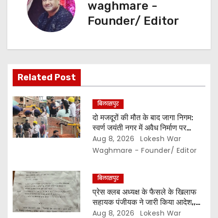
waghmare -
i
Founder/ Editor
g
a
t
Related Post
i
बिलासपुर
o
दो मजदूरों की मौत के बाद जागा निगम:
स्वर्ण जयंती नगर में अवैध निर्माण पर
n
कार्रवाई,, दीवार तोड़ी और 7 दिन की
Aug 8, 2026
Lokesh War
मोहलत…
Waghmare - Founder/ Editor
बिलासपुर
प्रेस क्लब अध्यक्ष के फैसले के खिलाफ
सहायक पंजीयक ने जारी किया आदेश,,
सचिव कोषाध्यक्ष पद का नहीं बदल सकते
Aug 8, 2026
Lokesh War