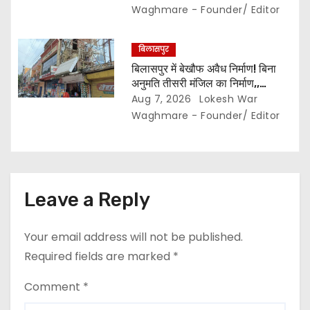
प्रभार… पदाधिकारियों के बीच विवाद अब
Waghmare - Founder/ Editor
प्रशासनिक जांच और नियमों की कसौटी
तक पहुंचा…
बिलासपुर
बिलासपुर में बेखौफ अवैध निर्माण! बिना
अनुमति तीसरी मंजिल का निर्माण,,
शासकीय जमीन पर भी दुकानें ? निगम की
Aug 7, 2026
Lokesh War
कार्रवाई सिर्फ नोटिस तक सीमित? मुख्य
Waghmare - Founder/ Editor
मार्ग पर नियमों की खुलेआम अनदेखी,
जिम्मेदार अधिकारियों की कार्यप्रणाली पर
उठे सवाल…
Leave a Reply
Your email address will not be published.
Required fields are marked
*
Comment
*