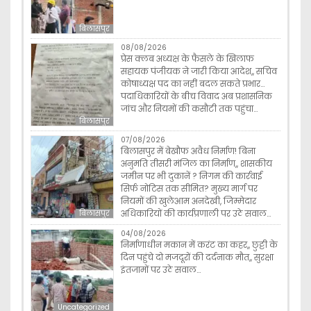
बिलासपुर
08/08/2026
प्रेस क्लब अध्यक्ष के फैसले के खिलाफ
सहायक पंजीयक ने जारी किया आदेश,, सचिव
कोषाध्यक्ष पद का नहीं बदल सकते प्रभार…
पदाधिकारियों के बीच विवाद अब प्रशासनिक
जांच और नियमों की कसौटी तक पहुंचा…
बिलासपुर
07/08/2026
बिलासपुर में बेखौफ अवैध निर्माण! बिना
अनुमति तीसरी मंजिल का निर्माण,, शासकीय
जमीन पर भी दुकानें ? निगम की कार्रवाई
सिर्फ नोटिस तक सीमित? मुख्य मार्ग पर
नियमों की खुलेआम अनदेखी, जिम्मेदार
अधिकारियों की कार्यप्रणाली पर उठे सवाल…
बिलासपुर
04/08/2026
निर्माणाधीन मकान में करंट का कहर,, छुट्टी के
दिन पहुंचे दो मजदूरों की दर्दनाक मौत,, सुरक्षा
इंतजामों पर उठे सवाल…
Uncategorized