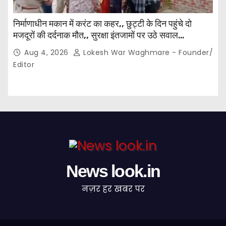
निर्माणाधीन मकान में करंट का कहर,, छुट्टी के दिन पहुंचे दो
मजदूरों की दर्दनाक मौत,, सुरक्षा इंतजामों पर उठे सवाल…
Aug 4, 2026
Lokesh War Waghmare - Founder/
Editor
News look.in
नज़र हर खबर पर