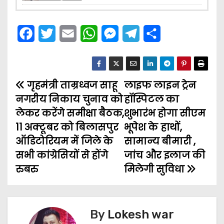
F
T
E
W
M
T
S
a
w
m
h
e
e
h
c
i
a
a
s
l
a
गृहमंत्री ताम्रध्वज साहू
e
t
i
t
s
लाइफ लाइन ट्रेन
e
r
P
नगरीय निकाय चुनाव को
हॉस्पिटल का
b
t
l
s
e
g
e
o
लेकर करेंगे समीक्षा बैठक,
शुभारंभ होगा सीएम
o
e
A
n
r
11 अक्टूबर को बिलासपुर
भूपेश के हाथों,
s
o
r
p
g
a
ऑडिटोरियम में जिले के
सामान्य बीमारी ,
t
k
p
e
m
सभी कांग्रेसियों से होंगे
जांच और इलाज की
रुबरु
मिलेगी सुविधा
n
r
a
v
By
Lokesh war