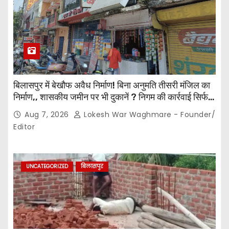
बिलासपुर में बेखौफ अवैध निर्माण! बिना अनुमति तीसरी मंजिल का
निर्माण,, शासकीय जमीन पर भी दुकानें ? निगम की कार्रवाई सिर्फ
नोटिस तक सीमित? मुख्य मार्ग पर नियमों की खुलेआम अनदेखी,
Aug 7, 2026
Lokesh War Waghmare - Founder/
जिम्मेदार अधिकारियों की कार्यप्रणाली पर उठे सवाल…
Editor
UNCATEGORIZED
बिलासपुर