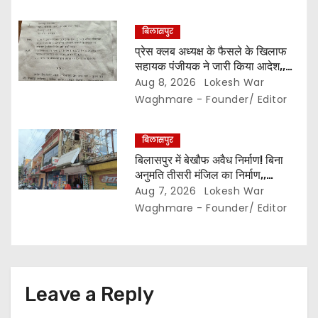
बिलासपुर
प्रेस क्लब अध्यक्ष के फैसले के खिलाफ
सहायक पंजीयक ने जारी किया आदेश,,
सचिव कोषाध्यक्ष पद का नहीं बदल सकते
Aug 8, 2026
Lokesh War
प्रभार… पदाधिकारियों के बीच विवाद अब
Waghmare - Founder/ Editor
प्रशासनिक जांच और नियमों की कसौटी
तक पहुंचा…
बिलासपुर
बिलासपुर में बेखौफ अवैध निर्माण! बिना
अनुमति तीसरी मंजिल का निर्माण,,
शासकीय जमीन पर भी दुकानें ? निगम की
Aug 7, 2026
Lokesh War
कार्रवाई सिर्फ नोटिस तक सीमित? मुख्य
Waghmare - Founder/ Editor
मार्ग पर नियमों की खुलेआम अनदेखी,
जिम्मेदार अधिकारियों की कार्यप्रणाली पर
उठे सवाल…
Leave a Reply