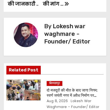
की जानकारी ..
की मांग …
n
r
a
v
By
Lokesh war
waghmare -
i
Founder/ Editor
g
a
t
Related Post
i
बिलासपुर
o
दो मजदूरों की मौत के बाद जागा निगम:
स्वर्ण जयंती नगर में अवैध निर्माण पर
n
कार्रवाई,, दीवार तोड़ी और 7 दिन की
Aug 8, 2026
Lokesh War
मोहलत…
Waghmare - Founder/ Editor