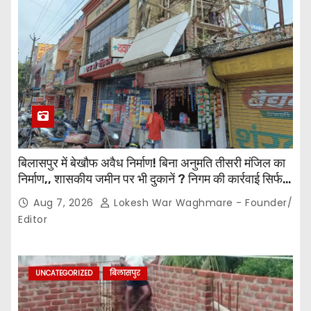
बिलासपुर में बेखौफ अवैध निर्माण! बिना अनुमति तीसरी मंजिल का
निर्माण,, शासकीय जमीन पर भी दुकानें ? निगम की कार्रवाई सिर्फ
नोटिस तक सीमित? मुख्य मार्ग पर नियमों की खुलेआम अनदेखी,
Aug 7, 2026
Lokesh War Waghmare - Founder/
जिम्मेदार अधिकारियों की कार्यप्रणाली पर उठे सवाल…
Editor
UNCATEGORIZED
बिलासपुर