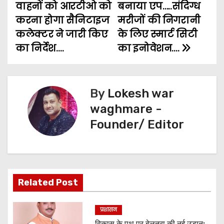
t
k
p
e
m
वाहनों को आरटीओ को
बनाया एप…..संदिग्ध
करना होगा सैनिटाइज
मरीजों की निगरानी
n
r
कलेक्टर ने जारी किए
के लिए स्मार्ट सिटी
a
का निर्देश….
का इनोवेशन….
v
i
By
Lokesh war
g
waghmare -
Founder/ Editor
a
t
i
Related Post
o
n
प्रशासन
विकास के पथ पर बेलतरा की नई उड़ान: