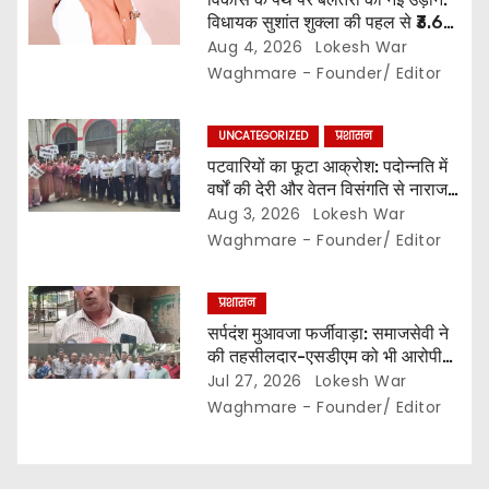
विधायक सुशांत शुक्ला की पहल से ₹3.61
करोड़ के विकास कार्यों की मिली सौगात…
Aug 4, 2026
Lokesh War
10 गांवों में बनेंगे सामुदायिक भवन,, 11
Waghmare - Founder/ Editor
स्थानों पर सीसी रोड निर्माण को मिली
प्रशासनिक स्वीकृति…
UNCATEGORIZED
प्रशासन
पटवारियों का फूटा आक्रोश: पदोन्नति में
वर्षों की देरी और वेतन विसंगति से नाराज,,
संघ ने कलेक्टर से की तत्काल कार्रवाई की
Aug 3, 2026
Lokesh War
मांग…
Waghmare - Founder/ Editor
प्रशासन
सर्पदंश मुआवजा फर्जीवाड़ा: समाजसेवी ने
की तहसीलदार-एसडीएम को भी आरोपी
बनाने की मांग… इधर लिपिकों की गिरफ्तारी
Jul 27, 2026
Lokesh War
से नाराज राजस्व लिपिक संघ ने खोला
Waghmare - Founder/ Editor
मोर्चा,,, अनिश्चितकालीन हड़ताल की दी
चेतावनी…