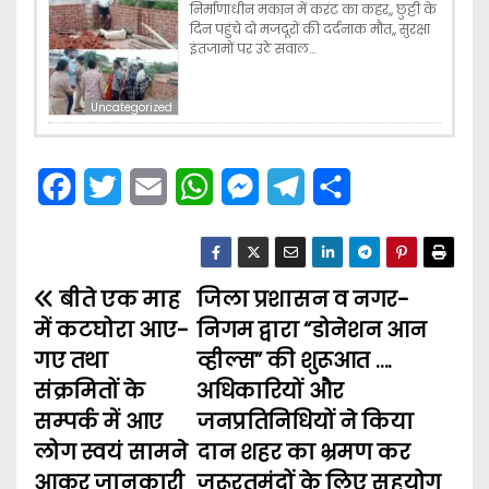
निर्माणाधीन मकान में करंट का कहर,, छुट्टी के
दिन पहुंचे दो मजदूरों की दर्दनाक मौत,, सुरक्षा
इंतजामों पर उठे सवाल…
Uncategorized
F
T
E
W
M
T
S
a
w
m
h
e
e
h
c
i
a
a
s
l
a
बीते एक माह
e
t
i
जिला प्रशासन व नगर-
t
s
e
r
P
में कटघोरा आए-
निगम द्वारा “डोनेशन आन
b
t
l
s
e
g
e
o
गए तथा
व्हील्स” की शुरूआत ….
o
e
A
n
r
संक्रमितों के
अधिकारियों और
s
o
r
p
g
a
सम्पर्क में आए
जनप्रतिनिधियों ने किया
t
k
p
e
m
लोग स्वयं सामने
दान शहर का भ्रमण कर
आकर जानकारी
जरूरतमंदों के लिए सहयोग
r