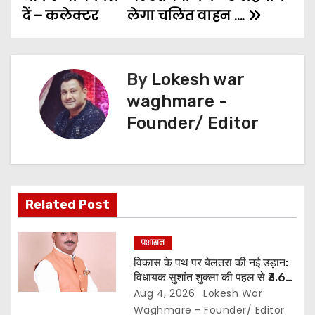
n
दें – कलेक्टर
लेगा चलित वाहन ….
a
v
By
Lokesh war
i
waghmare -
g
Founder/ Editor
a
t
i
Related Post
o
प्रशासन
n
विकास के पथ पर बेलतरा की नई उड़ान:
विधायक सुशांत शुक्ला की पहल से ₹3.61
करोड़ के विकास कार्यों की मिली सौगात…
Aug 4, 2026
Lokesh War
10 गांवों में बनेंगे सामुदायिक भवन,, 11
Waghmare - Founder/ Editor