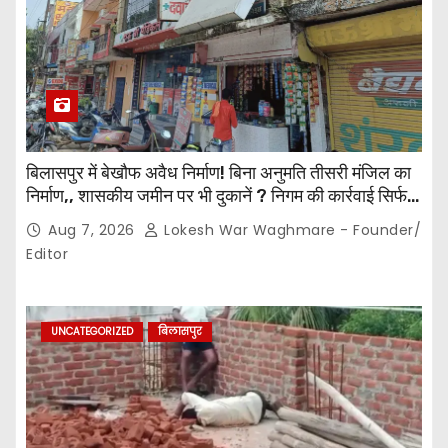
बिलासपुर में बेखौफ अवैध निर्माण! बिना अनुमति तीसरी मंजिल का
निर्माण,, शासकीय जमीन पर भी दुकानें ? निगम की कार्रवाई सिर्फ
नोटिस तक सीमित? मुख्य मार्ग पर नियमों की खुलेआम अनदेखी,
Aug 7, 2026
Lokesh War Waghmare - Founder/
जिम्मेदार अधिकारियों की कार्यप्रणाली पर उठे सवाल…
Editor
UNCATEGORIZED
बिलासपुर