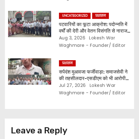
स्थानों पर सीसी रोड निर्माण को मिली
प्रशासनिक स्वीकृति…
UNCATEGORIZED
प्रशासन
पटवारियों का फूटा आक्रोश: पदोन्नति में
वर्षों की देरी और वेतन विसंगति से नाराज,,
संघ ने कलेक्टर से की तत्काल कार्रवाई की
Aug 3, 2026
Lokesh War
मांग…
Waghmare - Founder/ Editor
प्रशासन
सर्पदंश मुआवजा फर्जीवाड़ा: समाजसेवी ने
की तहसीलदार-एसडीएम को भी आरोपी
बनाने की मांग… इधर लिपिकों की गिरफ्तारी
Jul 27, 2026
Lokesh War
से नाराज राजस्व लिपिक संघ ने खोला
Waghmare - Founder/ Editor
मोर्चा,,, अनिश्चितकालीन हड़ताल की दी
चेतावनी…
Leave a Reply