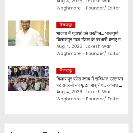
मौत,, सुरक्षा इंतजामों पर उठे सवाल…
Aug 4, 2026
Lokesh War
Waghmare - Founder/ Editor
बिलासपुर
भाजपा में युवाओ को तरहीज… भाजयुमो
बिलासपुर मध्य मंडल के प्रभारी बनाए गए
महर्षि बाजपेयी…
Aug 4, 2026
Lokesh War
Waghmare - Founder/ Editor
बिलासपुर
बिलासपुर प्रेस क्लब में संविधान उल्लंघन
पर सदस्यों का फूटा आक्रोश,, अध्यक्ष का
प्रभार बदलने का प्रस्ताव रखा गया…
Aug 4, 2026
Lokesh War
करीब 150 सदस्यों की बैठक में कई अहम
Waghmare - Founder/ Editor
प्रस्ताव सर्वसम्मति से पारित,, पत्रकारों ने
कलेक्टर व सहायक पंजीयक को सौंपा
ज्ञापन…