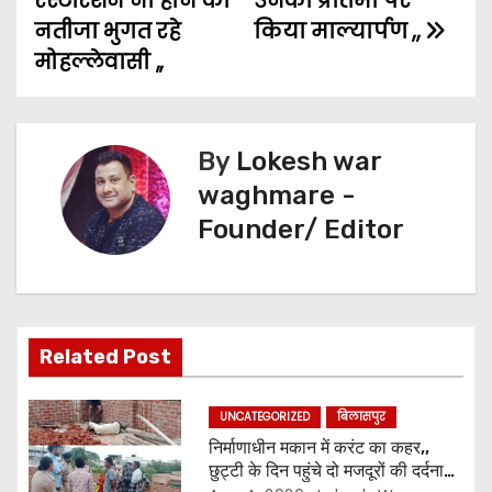
रेस्टोरेशन ना होने का
उनकी प्रतिमा पर
n
r
नतीजा भुगत रहे
किया माल्यार्पण ,,
a
मोहल्लेवासी ,,
v
i
By
Lokesh war
g
waghmare -
Founder/ Editor
a
t
i
Related Post
o
n
UNCATEGORIZED
बिलासपुर
निर्माणाधीन मकान में करंट का कहर,,
छुट्टी के दिन पहुंचे दो मजदूरों की दर्दनाक