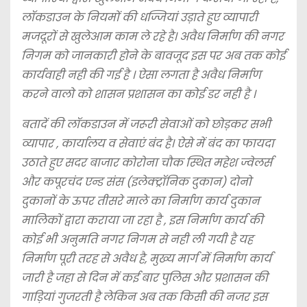
लॉकडाउन के नियमों की धज्जियां उड़ाते हुए व्यापारी
मजदूरों से खुलेआम काम ले रहे है। अवैध निर्माण की नगर
निगम को जानकारी होने के बावजूद इस पर अब तक कोई
कार्यवाही नही की गई है । ऐसा लगता है अवैध निर्माण
करने वालो को शासन प्रशासन का कोई डर नही है ।
बतादें की लॉकडाउन में जरूरी सेवाओं को छोड़कर सभी
व्यापार , कार्यालय व सेवाएं बंद है। ऐसे में बंद का फायदा
उठाते हुए सदर बाजार कोरोना चौक स्थित महेश ज्वेलर्स
और कपूरचंद एन्ड संस (इलेक्ट्रॉनिक दुकान) दोनो
दुकानों के ऊपर तीसरे माले का निर्माण कार्य दुकान
मालिकों द्वारा कराया जा रहा है , इस निर्माण कार्य की
कोई भी अनुमति नगर निगम से नही ली गयी है यह
निर्माण पूरी तरह से अवैध है, मुख्य मार्ग में निर्माण कार्य
जारी है जहा से दिन में कई बार पुलिस और प्रशासन की
गाड़ियां गुजरती है लेकिन अब तक किसी की नजर इस