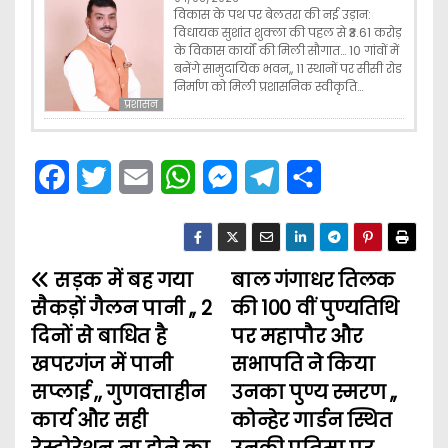
विकास के पथ पर बेलतरा की नई उड़ान:
विधायक सुशांत शुक्ला की पहल से ₹3.61 करोड़
के विकास कार्यों की मिली सौगात… 10 गांवों में
बनेंगे सामुदायिक भवन,, 11 स्थानों पर सीसी रोड
निर्माण को मिली प्रशासनिक स्वीकृति…
प्रशासन
F
T
E
W
M
T
S
a
w
m
h
e
e
h
c
i
a
a
s
l
a
सड़क में बह गया
e
t
i
t
बाल गंगाधर तिलक
s
e
r
P
सैकड़ों गैलन पानी ,, 2
की 100 वीं पुण्यतिथि
b
t
l
s
e
g
e
o
दिनों से बाधित है
पर महापौर और
o
e
A
n
r
खपरगंज में पानी
सभापति ने किया
s
o
r
p
g
a
सप्लाई ,, गुणवत्ताहीन
उनका पुण्य स्मरण ,,
t
k
p
e
m
कार्य और सही
कोन्हेर गार्डन स्थित