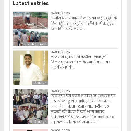
Latest entries
04/08/2026
निर्माणाधीन मकान में करंट का कहर,, छुट्टी के
दिन पहुंचे दो मजदूरों की दर्दनाक मौत,, सुरक्षा
इंतजामों पर उठे सवाल…
Uncategorized
04/08/2026
भाजपा में युवाओ को तरहीज… भाजयुमो
बिलासपुर मध्य मंडल के प्रभारी बनाए गए
महर्षि बाजपेयी…
बिलासपुर
04/08/2026
बिलासपुर प्रेस क्लब में संविधान उल्लंघन पर
सदस्यों का फूटा आक्रोश,, अध्यक्ष का प्रभार
बदलने का प्रस्ताव रखा गया… करीब 150
सदस्यों की बैठक में कई अहम प्रस्ताव
सर्वसम्मति से पारित,, पत्रकारों ने कलेक्टर व
सहायक पंजीयक को सौंपा ज्ञापन…
बिलासपुर
04/08/2026