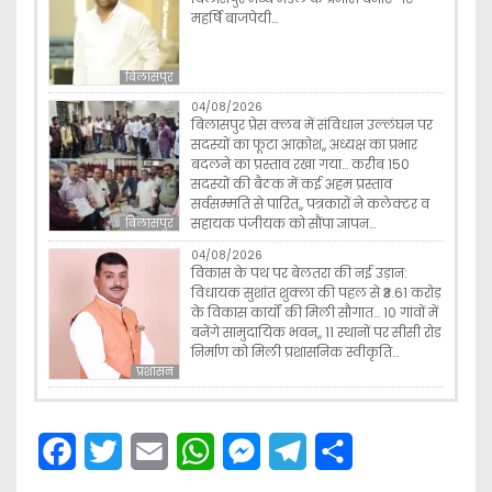
महर्षि बाजपेयी…
बिलासपुर
04/08/2026
बिलासपुर प्रेस क्लब में संविधान उल्लंघन पर
सदस्यों का फूटा आक्रोश,, अध्यक्ष का प्रभार
बदलने का प्रस्ताव रखा गया… करीब 150
सदस्यों की बैठक में कई अहम प्रस्ताव
सर्वसम्मति से पारित,, पत्रकारों ने कलेक्टर व
सहायक पंजीयक को सौंपा ज्ञापन…
बिलासपुर
04/08/2026
विकास के पथ पर बेलतरा की नई उड़ान:
विधायक सुशांत शुक्ला की पहल से ₹3.61 करोड़
के विकास कार्यों की मिली सौगात… 10 गांवों में
बनेंगे सामुदायिक भवन,, 11 स्थानों पर सीसी रोड
निर्माण को मिली प्रशासनिक स्वीकृति…
प्रशासन
F
T
E
W
M
T
S
a
w
m
h
e
e
h