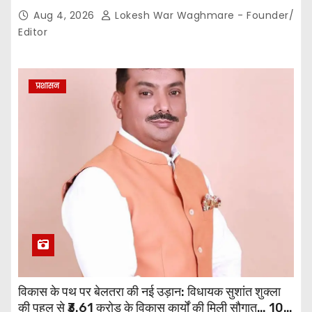
करीब 150 सदस्यों की बैठक में कई अहम प्रस्ताव सर्वसम्मति से
Aug 4, 2026
Lokesh War Waghmare - Founder/
पारित,, पत्रकारों ने कलेक्टर व सहायक पंजीयक को सौंपा
Editor
ज्ञापन…
प्रशासन
विकास के पथ पर बेलतरा की नई उड़ान: विधायक सुशांत शुक्ला
की पहल से ₹3.61 करोड़ के विकास कार्यों की मिली सौगात… 10