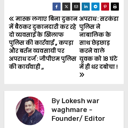
c
i
a
a
s
l
a
मास्क लगाए बिना दुकान
e
t
i
t
s
अपराध : सरकंडा
e
r
P
में बैठकर दुकानदारी कर रहे
पुलिस ने
b
t
l
s
e
g
e
o
दो व्यवसाई के खिलाफ
नाबालिक के
o
e
A
n
r
पुलिस की कार्रवाई ,, कपड़ा
साथ छेड़छाड़
s
o
r
p
g
a
और बर्तन व्यवसायी पर
करने वाले
t
k
p
e
m
अपराध दर्ज : जीपीएम पुलिस
युवक को 18 घंटे
की कार्यवाही ,,
में ही धर दबोचा !
n
r
a
v
By
Lokesh war
i
waghmare -
g
Founder/ Editor