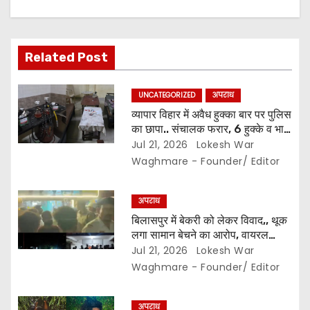
a
t
i
Related Post
o
UNCATEGORIZED
अपराध
n
व्यापार विहार में अवैध हुक्का बार पर पुलिस
का छापा.. संचालक फरार, 6 हुक्के व भारी
मात्रा में सामान जब्त..
Jul 21, 2026
Lokesh War
Waghmare - Founder/ Editor
अपराध
बिलासपुर में बेकरी को लेकर विवाद,, थूक
लगा सामान बेचने का आरोप, वायरल
वीडियो से मचा बवाल,, हिंदू संगठन का
Jul 21, 2026
Lokesh War
हंगामा,, पिता-पुत्र पुलिस हिरासत में..
Waghmare - Founder/ Editor
अपराध