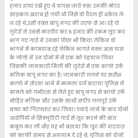
हजार रुपए रखे हुए थे वापस जाते वक्त उनकी मोटर
साइकल खराब हो गयी थी जिसे वो पैदल ही धकेल ले
ज रहे थे,उसी वक़्त बापू नगर की तरफ से आ। रहे दो
लुटेरों ने उनसे मारपीट कर 6 हजार की रकम लूट कर
भाग गए गार्ड ने उनका पीछा भी किया लेकिन वो
भागने में कामयाब रहे लेकिन भागते वक़्त आस पास
के लोगो ने उन दोनों में से एक को पहचान लिया
जिसकी जानकारी मिली की लुटेरों में एक कांचो उर्फ
मलिक बापू नगर का है। जानकारी लगने पर सतीश
कल्ले ने तोरवा थाने में मामला दर्ज कराया पुलिस ने
मामले को गंभीरता से लेते हुए बापू नगर से कांचों उर्फ
मोहित मलिक और उसके साथी संदीप ललपुरे उर्फ
बच्चा को गिरफ्तार कर लिया। पकड़े जाने के बाद दोनों
आरोपियों ने सिक्युरिटी गार्ड से लूट करने की बात
कबुल कर ली औऱ यह भी बताया कि लूट की वारदात
को काफी समय से अनजाम दे रहे थे, पुलिस को दोनों