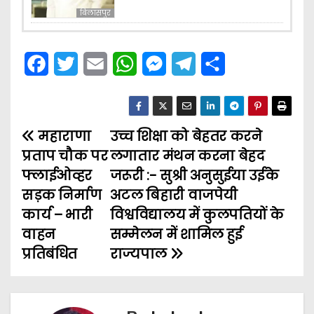
बिलासपुर
F
T
E
W
M
T
S
a
w
m
h
e
e
h
c
i
a
a
s
l
a
महाराणा
e
t
i
उच्च शिक्षा को बेहतर करने
t
s
e
r
P
प्रताप चौक पर
लगातार मंथन करना बेहद
b
t
l
s
e
g
e
o
फ्लाईओव्हर
जरूरी :- सुश्री अनुसुईया उईके
o
e
A
n
r
सड़क निर्माण
अटल बिहारी वाजपेयी
s
o
r
p
g
a
कार्य – भारी
विश्वविद्यालय में कुलपतियों के
t
k
p
e
m
वाहन
सम्मेलन में शामिल हुई
प्रतिबंधित
राज्यपाल
n
r
a