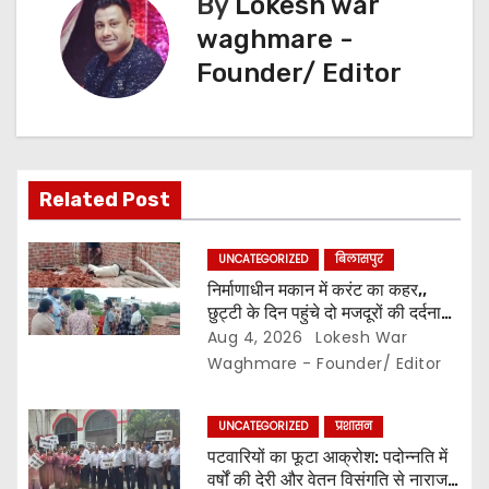
v
By
Lokesh war
waghmare -
i
Founder/ Editor
g
a
t
Related Post
i
UNCATEGORIZED
बिलासपुर
o
निर्माणाधीन मकान में करंट का कहर,,
छुट्टी के दिन पहुंचे दो मजदूरों की दर्दनाक
n
मौत,, सुरक्षा इंतजामों पर उठे सवाल…
Aug 4, 2026
Lokesh War
Waghmare - Founder/ Editor
UNCATEGORIZED
प्रशासन
पटवारियों का फूटा आक्रोश: पदोन्नति में
वर्षों की देरी और वेतन विसंगति से नाराज,,