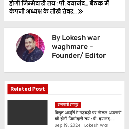
होगी जिम्मेदारी तय : पी. दयानंद… बैठक में
b
t
l
s
e
g
e
o
कंपनी अध्यक्ष के तीखे तेवर…
o
e
A
n
r
s
o
r
p
g
a
t
k
p
e
m
By
Lokesh war
n
r
waghmare -
Founder/ Editor
a
v
i
Related Post
g
a
राजधानी रायपुर
विद्युत आपूर्ति में गड़बड़ी पर नोडल अफसरों
t
की होगी जिम्मेदारी तय : पी. दयानंद…
बैठक में कंपनी अध्यक्ष के तीखे तेवर…
Sep 19, 2024
Lokesh War