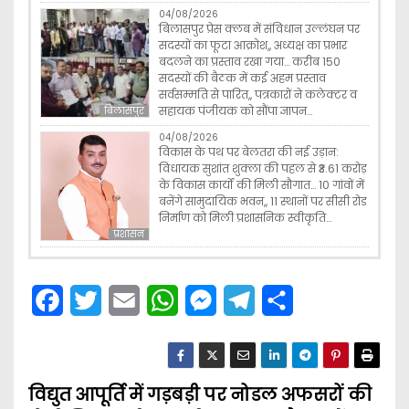
04/08/2026
बिलासपुर प्रेस क्लब में संविधान उल्लंघन पर
सदस्यों का फूटा आक्रोश,, अध्यक्ष का प्रभार
बदलने का प्रस्ताव रखा गया… करीब 150
सदस्यों की बैठक में कई अहम प्रस्ताव
सर्वसम्मति से पारित,, पत्रकारों ने कलेक्टर व
सहायक पंजीयक को सौंपा ज्ञापन…
बिलासपुर
04/08/2026
विकास के पथ पर बेलतरा की नई उड़ान:
विधायक सुशांत शुक्ला की पहल से ₹3.61 करोड़
के विकास कार्यों की मिली सौगात… 10 गांवों में
बनेंगे सामुदायिक भवन,, 11 स्थानों पर सीसी रोड
निर्माण को मिली प्रशासनिक स्वीकृति…
प्रशासन
F
T
E
W
M
T
S
a
w
m
h
e
e
h
c
i
a
a
s
l
a
विद्युत आपूर्ति में गड़बड़ी पर नोडल अफसरों की
e
t
i
t
s
e
r
P