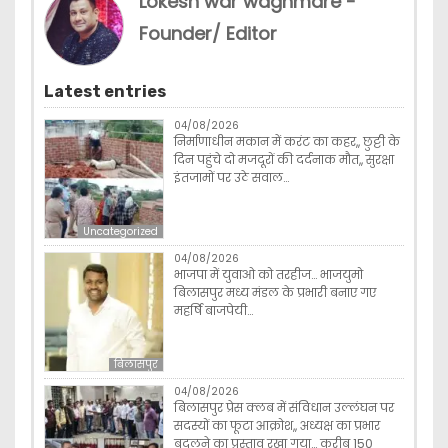
Lokesh war waghmare -
Founder/ Editor
Latest entries
04/08/2026
निर्माणाधीन मकान में करंट का कहर,, छुट्टी के
दिन पहुंचे दो मजदूरों की दर्दनाक मौत,, सुरक्षा
इंतजामों पर उठे सवाल…
Uncategorized
04/08/2026
भाजपा में युवाओ को तरहीज… भाजयुमो
बिलासपुर मध्य मंडल के प्रभारी बनाए गए
महर्षि बाजपेयी…
बिलासपुर
04/08/2026
बिलासपुर प्रेस क्लब में संविधान उल्लंघन पर
सदस्यों का फूटा आक्रोश,, अध्यक्ष का प्रभार
बदलने का प्रस्ताव रखा गया… करीब 150