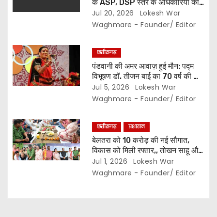
के ASP, DSP स्तर के अधिकारियों का
n
तबादला,, मिली नई जिम्मेदारी… देखे सूची..
Jul 20, 2026
Lokesh War
Waghmare - Founder/ Editor
छत्तीसगढ़
पंडवानी की अमर आवाज़ हुई मौन: पद्म
विभूषण डॉ. तीजन बाई का 70 वर्ष की आयु
में निधन,, कला जगत में शोक की लहर…
Jul 5, 2026
Lokesh War
Waghmare - Founder/ Editor
छत्तीसगढ़
प्रशासन
बेलतरा को 10 करोड़ की नई सौगात,
विकास को मिली रफ्तार,, तोखन साहू और
अरुण साव ने मुक्तिधाम व सामुदायिक भवन
Jul 1, 2026
Lokesh War
के लिए की डेढ़ करोड़ की घोषणा,,
Waghmare - Founder/ Editor
विधायक सुशांत शुक्ला बोले, विधानसभा में
1000 करोड़ से अधिक के विकास कार्य
पूरे…