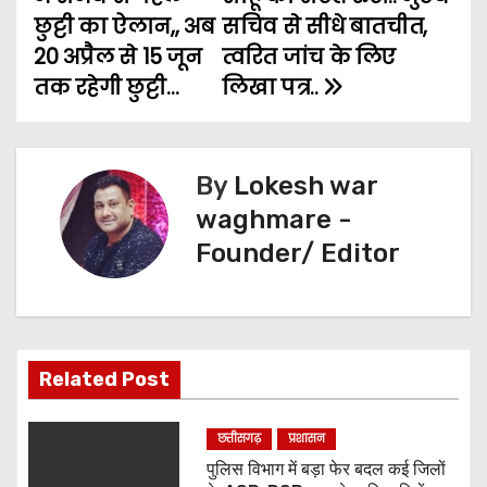
s
o
r
p
g
a
छुट्टी का ऐलान,, अब
सचिव से सीधे बातचीत,
t
k
p
e
m
20 अप्रैल से 15 जून
त्वरित जांच के लिए
तक रहेगी छुट्टी…
लिखा पत्र..
n
r
a
v
By
Lokesh war
waghmare -
i
Founder/ Editor
g
a
t
Related Post
i
छत्तीसगढ़
प्रशासन
o
पुलिस विभाग में बड़ा फेर बदल कई जिलों