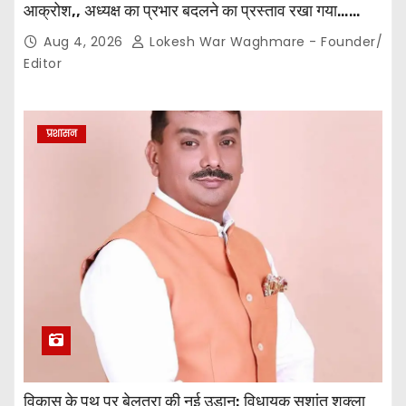
आक्रोश,, अध्यक्ष का प्रभार बदलने का प्रस्ताव रखा गया…
करीब 150 सदस्यों की बैठक में कई अहम प्रस्ताव सर्वसम्मति से
Aug 4, 2026
Lokesh War Waghmare - Founder/
पारित,, पत्रकारों ने कलेक्टर व सहायक पंजीयक को सौंपा
Editor
ज्ञापन…
प्रशासन
विकास के पथ पर बेलतरा की नई उड़ान: विधायक सुशांत शुक्ला