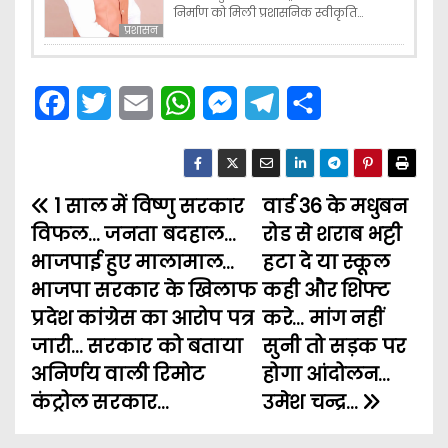
निर्माण को मिली प्रशासनिक स्वीकृति…
प्रशासन
F
T
E
W
M
T
S
a
w
m
h
e
e
h
c
i
a
a
s
l
a
1 साल में विष्णु सरकार
e
t
i
t
s
वार्ड 36 के मधुबन
e
r
P
विफल… जनता बदहाल…
रोड से शराब भट्टी
b
t
l
s
e
g
e
o
भाजपाई हुए मालामाल…
हटा दे या स्कूल
o
e
A
n
r
भाजपा सरकार के खिलाफ
कही और शिफ्ट
s
o
r
p
g
a
प्रदेश कांग्रेस का आरोप पत्र
करे… मांग नहीं
t
k
p
e
m
जारी… सरकार को बताया
सुनी तो सड़क पर
अनिर्णय वाली रिमोट
होगा आंदोलन…
n
r
कंट्रोल सरकार…
उमेश चन्द्र…
a