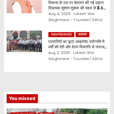
विकास के पथ पर बेलतरा की नई उड़ान:
विधायक सुशांत शुक्ला की पहल से ₹3.61
करोड़ के विकास कार्यों की मिली सौगात…
Aug 4, 2026
Lokesh War
10 गांवों में बनेंगे सामुदायिक भवन,, 11
Waghmare - Founder/ Editor
स्थानों पर सीसी रोड निर्माण को मिली
प्रशासनिक स्वीकृति…
UNCATEGORIZED
प्रशासन
पटवारियों का फूटा आक्रोश: पदोन्नति में
वर्षों की देरी और वेतन विसंगति से नाराज,,
संघ ने कलेक्टर से की तत्काल कार्रवाई की
Aug 3, 2026
Lokesh War
मांग…
Waghmare - Founder/ Editor
You missed