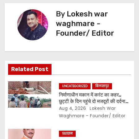
v
By
Lokesh war
i
waghmare -
g
Founder/ Editor
a
t
i
Related Post
o
UNCATEGORIZED
बिलासपुर
n
निर्माणाधीन मकान में करंट का कहर,,
छुट्टी के दिन पहुंचे दो मजदूरों की दर्दनाक
मौत,, सुरक्षा इंतजामों पर उठे सवाल…
Aug 4, 2026
Lokesh War
Waghmare - Founder/ Editor
प्रशासन