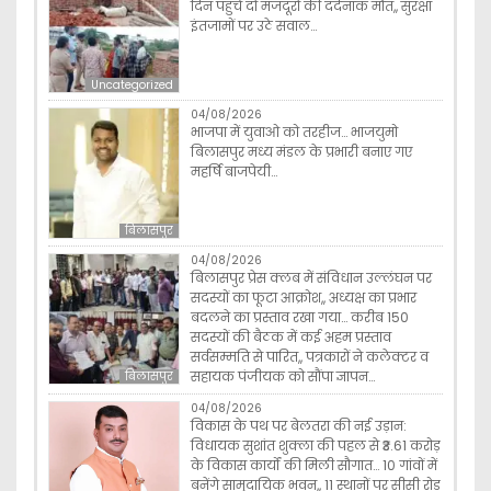
दिन पहुंचे दो मजदूरों की दर्दनाक मौत,, सुरक्षा
इंतजामों पर उठे सवाल…
Uncategorized
04/08/2026
भाजपा में युवाओ को तरहीज… भाजयुमो
बिलासपुर मध्य मंडल के प्रभारी बनाए गए
महर्षि बाजपेयी…
बिलासपुर
04/08/2026
बिलासपुर प्रेस क्लब में संविधान उल्लंघन पर
सदस्यों का फूटा आक्रोश,, अध्यक्ष का प्रभार
बदलने का प्रस्ताव रखा गया… करीब 150
सदस्यों की बैठक में कई अहम प्रस्ताव
सर्वसम्मति से पारित,, पत्रकारों ने कलेक्टर व
सहायक पंजीयक को सौंपा ज्ञापन…
बिलासपुर
04/08/2026
विकास के पथ पर बेलतरा की नई उड़ान:
विधायक सुशांत शुक्ला की पहल से ₹3.61 करोड़
के विकास कार्यों की मिली सौगात… 10 गांवों में
बनेंगे सामुदायिक भवन,, 11 स्थानों पर सीसी रोड