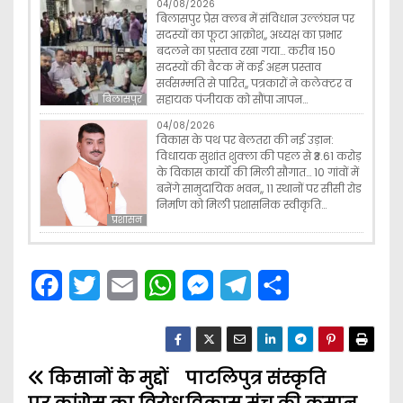
04/08/2026
बिलासपुर प्रेस क्लब में संविधान उल्लंघन पर
सदस्यों का फूटा आक्रोश,, अध्यक्ष का प्रभार
बदलने का प्रस्ताव रखा गया… करीब 150
सदस्यों की बैठक में कई अहम प्रस्ताव
सर्वसम्मति से पारित,, पत्रकारों ने कलेक्टर व
सहायक पंजीयक को सौंपा ज्ञापन…
बिलासपुर
04/08/2026
विकास के पथ पर बेलतरा की नई उड़ान:
विधायक सुशांत शुक्ला की पहल से ₹3.61 करोड़
के विकास कार्यों की मिली सौगात… 10 गांवों में
बनेंगे सामुदायिक भवन,, 11 स्थानों पर सीसी रोड
निर्माण को मिली प्रशासनिक स्वीकृति…
प्रशासन
F
T
E
W
M
T
S
a
w
m
h
e
e
h
c
i
a
a
s
l
a
किसानों के मुद्दों
e
t
i
t
पाटलिपुत्र संस्कृति
s
e
r
P