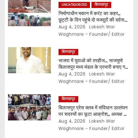
UNCATEGORIZED
बिलासपुर
o
निर्माणाधीन मकान में करंट का कहर,,
छुट्टी के दिन पहुंचे दो मजदूरों की दर्दनाक
n
मौत,, सुरक्षा इंतजामों पर उठे सवाल…
Aug 4, 2026
Lokesh War
Waghmare - Founder/ Editor
बिलासपुर
भाजपा में युवाओ को तरहीज… भाजयुमो
बिलासपुर मध्य मंडल के प्रभारी बनाए गए
महर्षि बाजपेयी…
Aug 4, 2026
Lokesh War
Waghmare - Founder/ Editor
बिलासपुर
बिलासपुर प्रेस क्लब में संविधान उल्लंघन
पर सदस्यों का फूटा आक्रोश,, अध्यक्ष का
प्रभार बदलने का प्रस्ताव रखा गया…
Aug 4, 2026
Lokesh War
करीब 150 सदस्यों की बैठक में कई अहम
Waghmare - Founder/ Editor
प्रस्ताव सर्वसम्मति से पारित,, पत्रकारों ने