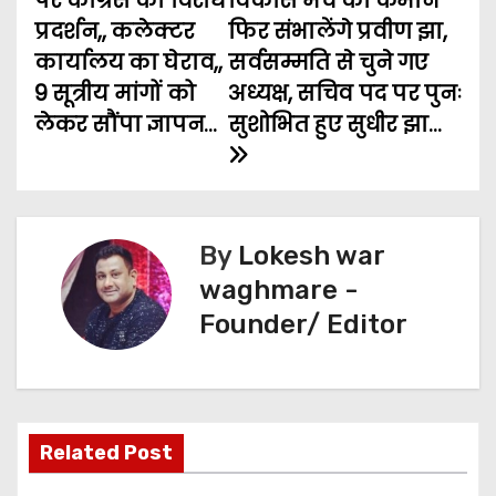
पर कांग्रेस का विरोध
विकास मंच की कमान
b
t
l
s
e
g
e
o
प्रदर्शन,, कलेक्टर
फिर संभालेंगे प्रवीण झा,
o
e
A
n
r
कार्यालय का घेराव,,
सर्वसम्मति से चुने गए
s
o
r
p
g
a
9 सूत्रीय मांगों को
अध्यक्ष, सचिव पद पर पुनः
t
k
p
e
m
लेकर सौंपा ज्ञापन…
सुशोभित हुए सुधीर झा…
n
r
a
v
By
Lokesh war
waghmare -
i
Founder/ Editor
g
a
t
Related Post
i