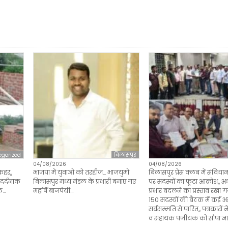
egorized
बिलासपुर
04/08/2026
04/08/2026
कहर,,
भाजपा में युवाओ को तरहीज… भाजयुमो
बिलासपुर प्रेस क्लब में संविधा
ी दर्दनाक
बिलासपुर मध्य मंडल के प्रभारी बनाए गए
पर सदस्यों का फूटा आक्रोश,, अध
ाल…
महर्षि बाजपेयी…
प्रभार बदलने का प्रस्ताव रखा
150 सदस्यों की बैठक में कई अह
सर्वसम्मति से पारित,, पत्रकारों
व सहायक पंजीयक को सौंपा ज्ञ