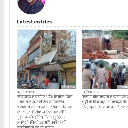
Latest entries
बिलासपुर
Uncat
07/08/2026
04/08/2026
बिलासपुर में बेखौफ अवैध निर्माण! बिना
निर्माणाधीन मकान में करंट का 
अनुमति तीसरी मंजिल का निर्माण,,
छुट्टी के दिन पहुंचे दो मजदूरों क
शासकीय जमीन पर भी दुकानें ? निगम
मौत,, सुरक्षा इंतजामों पर उठे सव
की कार्रवाई सिर्फ नोटिस तक सीमित?
मुख्य मार्ग पर नियमों की खुलेआम
अनदेखी, जिम्मेदार अधिकारियों की
कार्यप्रणाली पर उठे सवाल…