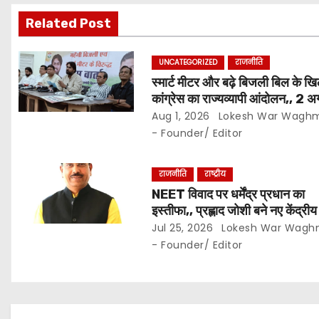
i
Related Post
g
UNCATEGORIZED
राजनीति
a
स्मार्ट मीटर और बढ़े बिजली बिल के ख
कांग्रेस का राज्यव्यापी आंदोलन,, 2 अ
t
घर-घर अभियान,, दाम घटाने और 4
Aug 1, 2026
Lokesh War Wagh
यूनिट हाफ योजना बहाल करने की मांग
- Founder/ Editor
i
o
राजनीति
राष्ट्रीय
NEET विवाद पर धर्मेंद्र प्रधान का
n
इस्तीफा,, प्रह्लाद जोशी बने नए केंद्रीय 
मंत्री..
Jul 25, 2026
Lokesh War Wagh
- Founder/ Editor