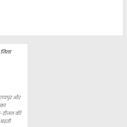
ी जिला
 रायपुर और
 का
रोज-डीजल की
ण बढ़ती