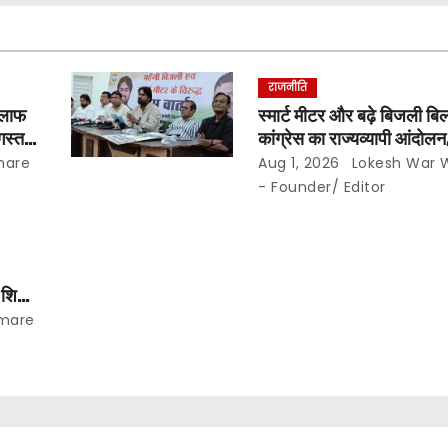
राजनीति
िलाफ
स्मार्ट मीटर और बढ़े बिजली ब
गस्त से
कांग्रेस का राज्यव्यापी आंदोल
00
घर-घर अभियान,, दाम घटान
mare
Aug 1, 2026
Lokesh War
…
यूनिट हाफ योजना बहाल करने 
- Founder/ Editor
शिक्षा
mare