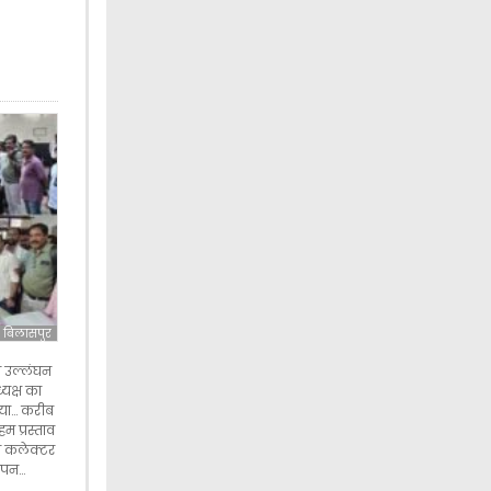
बिलासपुर
न उल्लंघन
्यक्ष का
 गया… करीब
म प्रस्ताव
 ने कलेक्टर
ापन…