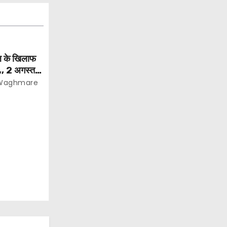
िल के खिलाफ
न,, 2 अगस्त से
े और 400
 Waghmare
की मांग…