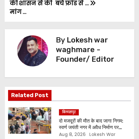
i
की शासन से की
बचे फ्रॉड से …
मांग …
g
a
t
By
Lokesh war
waghmare -
i
Founder/ Editor
o
n
Related Post
बिलासपुर
दो मजदूरों की मौत के बाद जागा निगम:
स्वर्ण जयंती नगर में अवैध निर्माण पर
कार्रवाई,, दीवार तोड़ी और 7 दिन की
Aug 8, 2026
Lokesh War