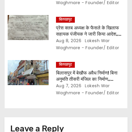
मोहलत…
Waghmare - Founder/ Editor
बिलासपुर
प्रेस क्लब अध्यक्ष के फैसले के खिलाफ
सहायक पंजीयक ने जारी किया आदेश,,
सचिव कोषाध्यक्ष पद का नहीं बदल सकते
Aug 8, 2026
Lokesh War
प्रभार… पदाधिकारियों के बीच विवाद अब
Waghmare - Founder/ Editor
प्रशासनिक जांच और नियमों की कसौटी
तक पहुंचा…
बिलासपुर
बिलासपुर में बेखौफ अवैध निर्माण! बिना
अनुमति तीसरी मंजिल का निर्माण,,
शासकीय जमीन पर भी दुकानें ? निगम की
Aug 7, 2026
Lokesh War
कार्रवाई सिर्फ नोटिस तक सीमित? मुख्य
Waghmare - Founder/ Editor
मार्ग पर नियमों की खुलेआम अनदेखी,
जिम्मेदार अधिकारियों की कार्यप्रणाली पर
उठे सवाल…
Leave a Reply