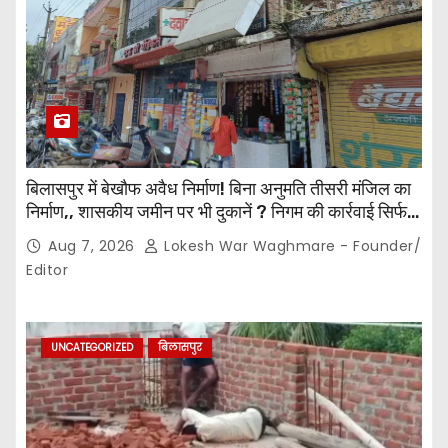
बिलासपुर में बेखौफ अवैध निर्माण! बिना अनुमति तीसरी मंजिल का
निर्माण,, शासकीय जमीन पर भी दुकानें ? निगम की कार्रवाई सिर्फ
नोटिस तक सीमित? मुख्य मार्ग पर नियमों की खुलेआम अनदेखी,
Aug 7, 2026
Lokesh War Waghmare - Founder/
जिम्मेदार अधिकारियों की कार्यप्रणाली पर उठे सवाल…
Editor
UNCATEGORIZED
बिलासपुर