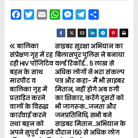
F
T
E
W
M
T
S
a
w
m
h
e
e
h
c
i
a
a
s
l
a
बालिका
e
t
i
साइबर सुरक्षा अभियान का
t
s
e
r
P
संप्रेक्षण गृह में रह
बिलासपुर पुलिस ने बनाया
b
t
l
s
e
g
e
o
रही HIV पॉजिटिव
वर्ल्ड रिकॉर्ड… 5 लाख से
o
e
A
n
r
बहन के साथ
अधिक लोगों ने भरा संकल्प
s
o
r
p
g
a
मारपीट व
पत्र और कहा- मैं भी साइबर
t
k
p
e
m
बालिका गृह में
मितान, नहीं होगे अब ठगी
प्रताड़ित करने
का शिकार, करेंगे दूसरों को
n
r
वालों के विरुद्ध
भी जागरूक…जनता और
a
कार्रवाई करने
जनप्रतिनिधि, सभी बने
तथा बहन को
साइबर मितान…अभियान के
v
अपने सुपुर्द करने
दौरान 150 से अधिक लोग