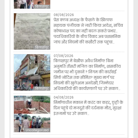
बिलासपुर
08/08/2026
प्रेस क्लब अध्यक्ष के फैसले के खिलाफ
सहायक पंजीयक ने जारी किया आदेश,, सचिव
कोषाध्यक्ष पद का नहीं बदल सकते प्रभार…
पदाधिकारियों के बीच विवाद अब प्रशासनिक
जांच और नियमों की कसौटी तक पहुंचा…
बिलासपुर
07/08/2026
बिलासपुर में बेखौफ अवैध निर्माण! बिना
अनुमति तीसरी मंजिल का निर्माण,, शासकीय
जमीन पर भी दुकानें ? निगम की कार्रवाई
सिर्फ नोटिस तक सीमित? मुख्य मार्ग पर
नियमों की खुलेआम अनदेखी, जिम्मेदार
अधिकारियों की कार्यप्रणाली पर उठे सवाल…
बिलासपुर
04/08/2026
निर्माणाधीन मकान में करंट का कहर,, छुट्टी के
दिन पहुंचे दो मजदूरों की दर्दनाक मौत,, सुरक्षा
इंतजामों पर उठे सवाल…
Uncategorized