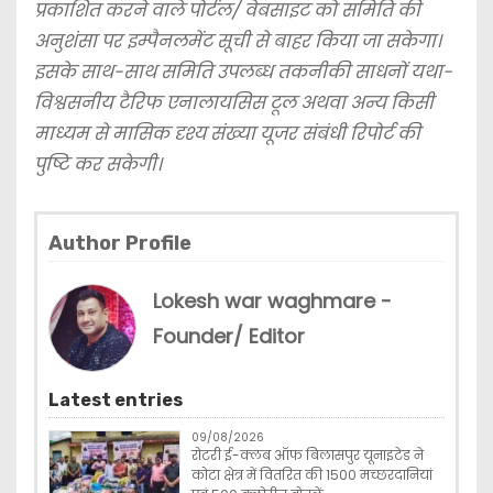
प्रकाशित करने वाले पोर्टल/ वेबसाइट को समिति की
अनुशंसा पर इम्पैनलमेंट सूची से बाहर किया जा सकेगा।
इसके साथ-साथ समिति उपलब्ध तकनीकी साधनों यथा-
विश्वसनीय टैरिफ एनालायसिस टूल अथवा अन्य किसी
माध्यम से मासिक दृश्य संख्या यूजर संबंधी रिपोर्ट की
पुष्टि कर सकेगी।
Author Profile
Lokesh war waghmare -
Founder/ Editor
Latest entries
09/08/2026
रोटरी ई-क्लब ऑफ बिलासपुर यूनाइटेड ने
कोटा क्षेत्र में वितरित की 1500 मच्छरदानियां