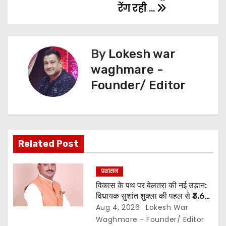
रेंग रही …
i
g
By
Lokesh war
a
waghmare -
t
Founder/ Editor
i
o
n
Related Post
प्रशासन
विकास के पथ पर बेलतरा की नई उड़ान:
विधायक सुशांत शुक्ला की पहल से ₹3.61
करोड़ के विकास कार्यों की मिली सौगात…
Aug 4, 2026
Lokesh War
10 गांवों में बनेंगे सामुदायिक भवन,, 11
Waghmare - Founder/ Editor