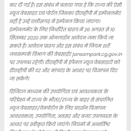
कर दी गई है। इस संबंध में बताया गया है कि राज्य की ऐसी
न्यूज वेबसाइट एवं पोर्टल जिनका डीएव्हीपी में इम्पैनलमेंट
नहीं है उन्हें छत्तीसगढ़ में इंम्पैनल किया जाएगा।
इंम्पेनलमेंट के लिए निर्धारित प्रारूप में 26 अगस्त से 10
सितम्बर 2020 तक ऑनलाईन आवेदन जमा किये जा
सकते हैं। आवेदन प्रारूप और इस संबंध में नियम शर्ते
जनसम्पर्क विभाग की वेबसाईट jansampark.cg.gov.in
पर उपलब्ध रहेगी। डीएव्हीपी में इंपैनल न्यूज वेबसाइटों को
डीएव्हीपी की दर और मांपदंड के आधार पर विज्ञापन दिए
जा सकेंगे।
डिजिटल माध्यम की उपयोगिता एवं आवश्यकता के
परिप्रेक्ष्य में राज्य के भीतर/राज्य के बाहर से संचालित
न्यूज वेबसाइट/वेबपोर्टल के लिए प्रदर्शन विज्ञापन
आवश्यकता, उपयोगिता, अवसर और बजट उपलब्धता के
आधार पर स्वीकृत किये जाएंगे। नियमों में अन्तर्विष्ट