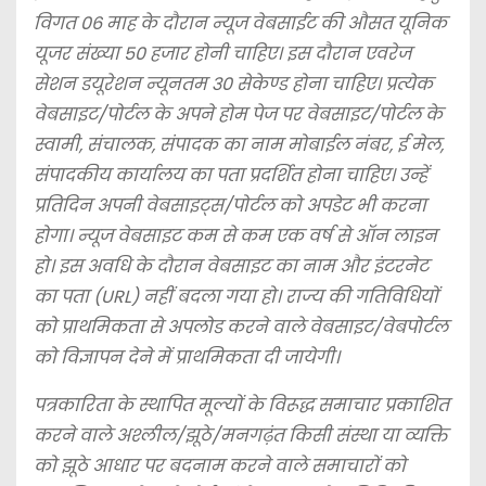
विगत 06 माह के दौरान न्यूज वेबसाईट की औसत यूनिक
यूजर संख्या 50 हजार होनी चाहिए। इस दौरान एवरेज
सेशन डयूरेशन न्यूनतम 30 सेकेण्ड होना चाहिए। प्रत्येक
वेबसाइट/पोर्टल के अपने होम पेज पर वेबसाइट/पोर्टल के
स्वामी, संचालक, संपादक का नाम मोबाईल नंबर, ई मेल,
संपादकीय कार्यालय का पता प्रदर्शित होना चाहिए। उन्हें
प्रतिदिन अपनी वेबसाइट्स/पोर्टल को अपडेट भी करना
होगा। न्यूज वेबसाइट कम से कम एक वर्ष से ऑन लाइन
हो। इस अवधि के दौरान वेबसाइट का नाम और इंटरनेट
का पता (URL) नहीं बदला गया हो। राज्य की गतिविधियों
को प्राथमिकता से अपलोड करने वाले वेबसाइट/वेबपोर्टल
को विज्ञापन देने में प्राथमिकता दी जायेगी।
पत्रकारिता के स्थापित मूल्यों के विरूद्ध समाचार प्रकाशित
करने वाले अश्लील/झूठे/मनगढ़ंत किसी संस्था या व्यक्ति
को झूठे आधार पर बदनाम करने वाले समाचारों को