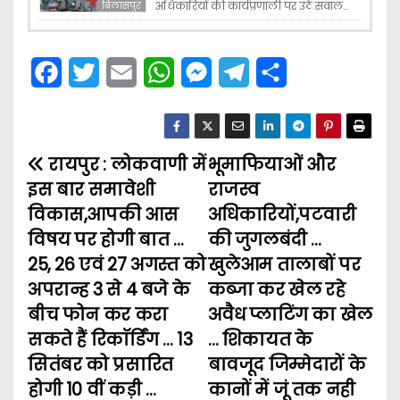
अधिकारियों की कार्यप्रणाली पर उठे सवाल…
बिलासपुर
F
T
E
W
M
T
S
a
w
m
h
e
e
h
c
i
a
a
s
l
a
रायपुर : लोकवाणी में
e
t
i
t
भूमाफियाओं और
s
e
r
P
इस बार समावेशी
राजस्व
b
t
l
s
e
g
e
o
विकास,आपकी आस
अधिकारियों,पटवारी
o
e
A
n
r
विषय पर होगी बात …
की जुगलबंदी …
s
o
r
p
g
a
25, 26 एवं 27 अगस्त को
खुलेआम तालाबों पर
t
k
p
e
m
अपरान्ह 3 से 4 बजे के
कब्जा कर खेल रहे
बीच फोन कर करा
अवैध प्लाटिंग का खेल
n
r
सकते हैं रिकाॅर्डिंग … 13
… शिकायत के
a
सितंबर को प्रसारित
बावजूद जिम्मेदारों के
होगी 10 वीं कड़ी …
कानों में जूं तक नही
v