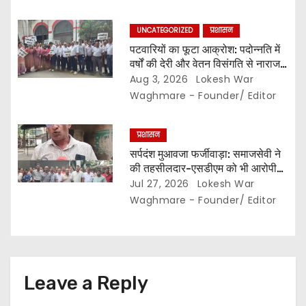
स्थानों पर सीसी रोड निर्माण को मिली
प्रशासनिक स्वीकृति…
UNCATEGORIZED
प्रशासन
पटवारियों का फूटा आक्रोश: पदोन्नति में
वर्षों की देरी और वेतन विसंगति से नाराज,,
संघ ने कलेक्टर से की तत्काल कार्रवाई की
Aug 3, 2026
Lokesh War
मांग…
Waghmare - Founder/ Editor
प्रशासन
सर्पदंश मुआवजा फर्जीवाड़ा: समाजसेवी ने
की तहसीलदार-एसडीएम को भी आरोपी
बनाने की मांग… इधर लिपिकों की गिरफ्तारी
Jul 27, 2026
Lokesh War
से नाराज राजस्व लिपिक संघ ने खोला
Waghmare - Founder/ Editor
मोर्चा,,, अनिश्चितकालीन हड़ताल की दी
चेतावनी…
Leave a Reply