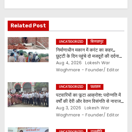
t
i
Related Post
o
n
UNCATEGORIZED
बिलासपुर
निर्माणाधीन मकान में करंट का कहर,,
छुट्टी के दिन पहुंचे दो मजदूरों की दर्दनाक
मौत,, सुरक्षा इंतजामों पर उठे सवाल…
Aug 4, 2026
Lokesh War
Waghmare - Founder/ Editor
UNCATEGORIZED
प्रशासन
पटवारियों का फूटा आक्रोश: पदोन्नति में
वर्षों की देरी और वेतन विसंगति से नाराज,,
संघ ने कलेक्टर से की तत्काल कार्रवाई की
Aug 3, 2026
Lokesh War
मांग…
Waghmare - Founder/ Editor
UNCATEGORIZED
राजनीति