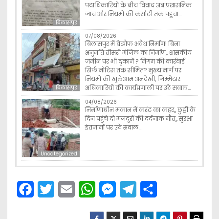
पदाधिकारियों के बीच विवाद अब प्रशासनिक
जांच और नियमों की कसौटी तक पहुंचा…
बिलासपुर
07/08/2026
बिलासपुर में बेखौफ अवैध निर्माण! बिना
अनुमति तीसरी मंजिल का निर्माण,, शासकीय
जमीन पर भी दुकानें ? निगम की कार्रवाई
सिर्फ नोटिस तक सीमित? मुख्य मार्ग पर
नियमों की खुलेआम अनदेखी, जिम्मेदार
अधिकारियों की कार्यप्रणाली पर उठे सवाल…
बिलासपुर
04/08/2026
निर्माणाधीन मकान में करंट का कहर,, छुट्टी के
दिन पहुंचे दो मजदूरों की दर्दनाक मौत,, सुरक्षा
इंतजामों पर उठे सवाल…
Uncategorized
F
T
E
W
M
T
S
a
w
m
h
e
e
h