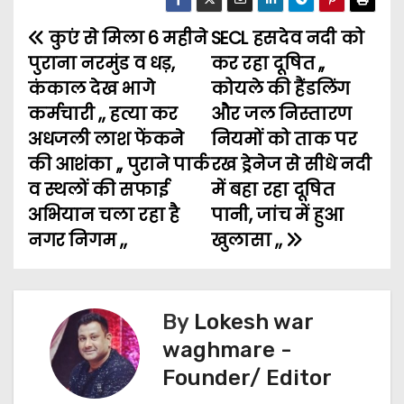
c
i
a
a
s
l
a
कुएं से मिला 6 महीने
e
t
i
t
SECL हसदेव नदी को
s
e
r
P
पुराना नरमुंड व धड़,
कर रहा दूषित ,,
b
t
l
s
e
g
e
o
कंकाल देख भागे
कोयले की हैंडलिंग
o
e
A
n
r
कर्मचारी ,, हत्या कर
और जल निस्तारण
s
o
r
p
g
a
अधजली लाश फेंकने
नियमों को ताक पर
t
k
p
e
m
की आशंका ,, पुराने पार्क
रख ड्रेनेज से सीधे नदी
व स्थलों की सफाई
में बहा रहा दूषित
n
r
अभियान चला रहा है
पानी, जांच में हुआ
a
नगर निगम ,,
खुलासा ,,
v
i
By
Lokesh war
g
waghmare -
Founder/ Editor
a