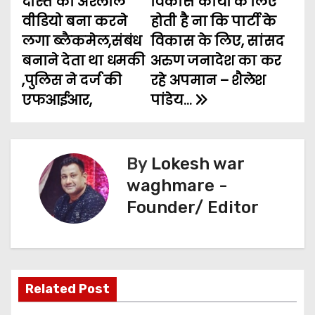
दोस्त का अश्लील
विकास कार्यो के लिए
b
t
l
s
e
g
e
o
वीडियो बना करने
होती है ना कि पार्टी के
o
e
A
n
r
लगा ब्लैकमेल,संबंध
विकास के लिए, सांसद
s
o
r
p
g
a
बनाने देता था धमकी
अरुण जनादेश का कर
t
k
p
e
m
,पुलिस ने दर्ज की
रहे अपमान – शैलेश
एफआईआर,
पांडेय…
n
r
a
v
By
Lokesh war
waghmare -
i
Founder/ Editor
g
a
t
Related Post
i