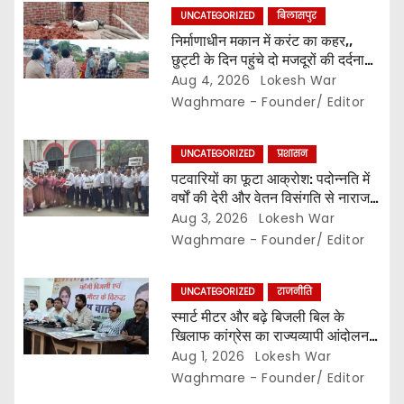
UNCATEGORIZED
बिलासपुर
o
निर्माणाधीन मकान में करंट का कहर,,
छुट्टी के दिन पहुंचे दो मजदूरों की दर्दनाक
n
मौत,, सुरक्षा इंतजामों पर उठे सवाल…
Aug 4, 2026
Lokesh War
Waghmare - Founder/ Editor
UNCATEGORIZED
प्रशासन
पटवारियों का फूटा आक्रोश: पदोन्नति में
वर्षों की देरी और वेतन विसंगति से नाराज,,
संघ ने कलेक्टर से की तत्काल कार्रवाई की
Aug 3, 2026
Lokesh War
मांग…
Waghmare - Founder/ Editor
UNCATEGORIZED
राजनीति
स्मार्ट मीटर और बढ़े बिजली बिल के
खिलाफ कांग्रेस का राज्यव्यापी आंदोलन,,
2 अगस्त से घर-घर अभियान,, दाम घटाने
Aug 1, 2026
Lokesh War
और 400 यूनिट हाफ योजना बहाल करने
Waghmare - Founder/ Editor
की मांग…