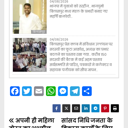
04/08/2026
भाजपा में युवाओ को तरहीज… भाजयुमो
बिलासपुर मध्य मंडल के प्रभारी बनाए गए
महर्षि बाजपेयी…
बिलासपुर
04/08/2026
बिलासपुर प्रेस क्लब में संविधान उल्लंघन पर
सदस्यों का फूटा आक्रोश,, अध्यक्ष का प्रभार
बदलने का प्रस्ताव रखा गया… करीब 150
सदस्यों की बैठक में कई अहम प्रस्ताव
सर्वसम्मति से पारित,, पत्रकारों ने कलेक्टर व
सहायक पंजीयक को सौंपा ज्ञापन…
बिलासपुर
F
T
E
W
M
T
S
a
w
m
h
e
e
h
c
i
a
a
s
l
a
अपनी ही महिला
e
t
i
t
सांसद निधि जनता के
s
e
r
P