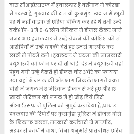
दास सीआईएसएफ में हवालदार है वर्तमान में कोरबा
में पदस्थ है, गुरुवार की रात वो कुसमुंडा खदान में ड्यूटी
पर थे जहाँ बाइक से एरिया चेकिंग कर रहे थे तभी उन्हें
वर्कशॉप- 3 में 5-6 लोग जेरिकन में डीजल लेकर जाते
नजर आए हवालदार ने उन्हें रोकने की कोशिश की तो
आरोपियों ने उन्हें धमकी देते हुए उनसे मारपीट कर
लाठी से पीटने लगे । हवलदार ने घटना की जानकारी
क्यूआरटी को फोन पर दी तो थोडी देर में क्यूआरटी वहां
पंहुच गयी उन्हें देखते ही डीजल चोर अंधेरे का फायदा
उठा वहां से जंगल की ओर भाग निकले। भागते वक़्त
चोरो ने जंगल मे 8 जेरिकन डीजल से भरे हुए और 13
खाली जेरिकन को जंगल मे ही छोड़ दिये जिसे
सीआईएसफ़ ने पुलिस को सुपुर्द कर दिया है ,घायल
हवलदार की रिपोर्ट पर कुसमुंडा पुलिस ने डीजल चोरो
के खिलाफ बलवा, सरकारी कर्मचारी से मारपीट,
सरकारी कार्य में बाधा, बिना अनुमति प्रतिबंधित एरिया