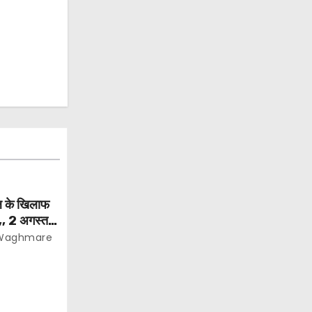
िल के खिलाफ
न,, 2 अगस्त से
े और 400
 Waghmare
की मांग…