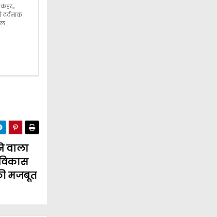
 कहर,,
की दर्दनाक
वाल…
ने वाला
े विकास
 की मजबूत