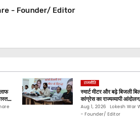
e - Founder/ Editor
राजनीति
िलाफ
स्मार्ट मीटर और बढ़े बिजली ब
गस्त से
कांग्रेस का राज्यव्यापी आंदोल
00
घर-घर अभियान,, दाम घटान
mare
Aug 1, 2026
Lokesh War
…
यूनिट हाफ योजना बहाल करने 
- Founder/ Editor