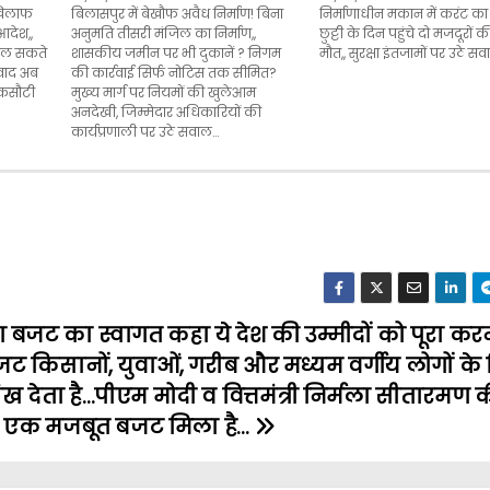
 खिलाफ
बिलासपुर में बेखौफ अवैध निर्माण! बिना
निर्माणाधीन मकान में करंट का
देश,,
अनुमति तीसरी मंजिल का निर्माण,,
छुट्टी के दिन पहुंचे दो मजदूरों 
बदल सकते
शासकीय जमीन पर भी दुकानें ? निगम
मौत,, सुरक्षा इंतजामों पर उठे स
िवाद अब
की कार्रवाई सिर्फ नोटिस तक सीमित?
 कसौटी
मुख्य मार्ग पर नियमों की खुलेआम
अनदेखी, जिम्मेदार अधिकारियों की
कार्यप्रणाली पर उठे सवाल…
ा बजट का स्वागत कहा ये देश की उम्मीदों को पूरा कर
ट किसानों, युवाओं, गरीब और मध्यम वर्गीय लोगों क
ंख देता है…पीएम मोदी व वित्तमंत्री निर्मला सीतारमण
ो एक मजबूत बजट मिला है…