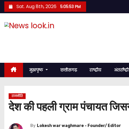
S
Sat. Aug 8th, 2026
5:05:54 PM
k
i
p
News look.in
t
o
नज़र हर खबर पर
c
o
n
मुखपृष्ठ
छत्तीसगढ़
राष्ट्रीय
अंतर्राष्ट्
t
e
n
राजनीति
t
देश की पहली ग्राम पंचायत जिसने
By
Lokesh war waghmare - Founder/ Editor