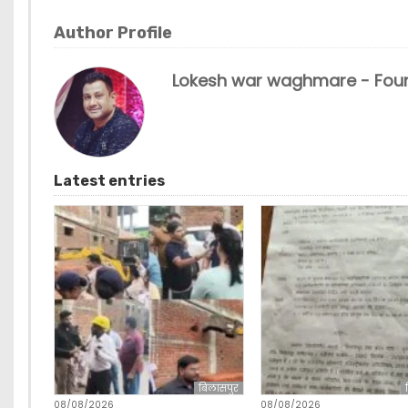
Author Profile
Lokesh war waghmare - Foun
Latest entries
बिलासपुर
08/08/2026
08/08/2026