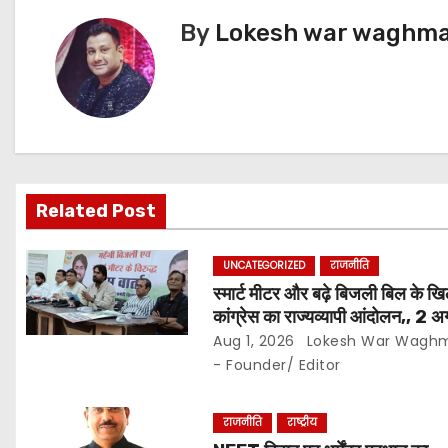
n
r
By
Lokesh war waghmar
a
v
i
g
Related Post
a
UNCATEGORIZED
राजनीति
t
स्मार्ट मीटर और बढ़े बिजली बिल के ख
कांग्रेस का राज्यव्यापी आंदोलन,, 2 अ
i
घर-घर अभियान,, दाम घटाने और 4
Aug 1, 2026
Lokesh War Wagh
o
यूनिट हाफ योजना बहाल करने की मांग
- Founder/ Editor
n
राजनीति
राष्ट्रीय