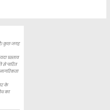
ै। कुछ जगह
दा प्रस्ताव
ि से पारित
त नागरिकता
र के
रोध का