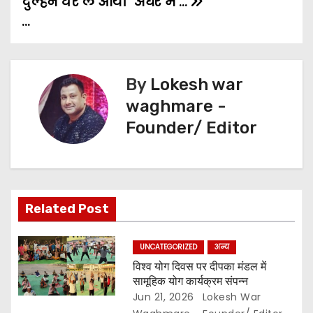
दुल्हन घर ले आया
अंधेरे में …
…
n
r
a
v
By
Lokesh war
waghmare -
i
Founder/ Editor
g
a
t
Related Post
i
UNCATEGORIZED
अन्य
o
विश्व योग दिवस पर दीपका मंडल में
सामूहिक योग कार्यक्रम संपन्न
n
Jun 21, 2026
Lokesh War