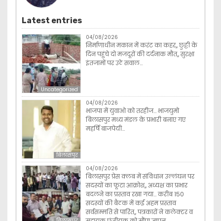
Latest entries
04/08/2026
निर्माणाधीन मकान में करंट का कहर,, छुट्टी के
दिन पहुंचे दो मजदूरों की दर्दनाक मौत,, सुरक्षा
इंतजामों पर उठे सवाल…
Uncategorized
04/08/2026
भाजपा में युवाओ को तरहीज… भाजयुमो
बिलासपुर मध्य मंडल के प्रभारी बनाए गए
महर्षि बाजपेयी…
बिलासपुर
04/08/2026
बिलासपुर प्रेस क्लब में संविधान उल्लंघन पर
सदस्यों का फूटा आक्रोश,, अध्यक्ष का प्रभार
बदलने का प्रस्ताव रखा गया… करीब 150
सदस्यों की बैठक में कई अहम प्रस्ताव
सर्वसम्मति से पारित,, पत्रकारों ने कलेक्टर व
सहायक पंजीयक को सौंपा ज्ञापन…
बिलासपुर