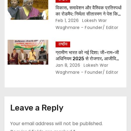
विकास, समावेशन और वैश्विक प्रतिस्पर्धा
का रोडमैप: निर्मला सीतारमण ने पेश किया
2026-27 का मेगा बजट.. जानिए क्या
Feb 1, 2026
Lokesh War
मिला बजट में…
Waghmare - Founder/ Editor
राष्ट्रीय
ग्रामीण भारत को नई दिशा: जी-राम-जी
अधिनियम 2025 से रोजगार, आजीविका
और जवाबदेही का विस्तार… गाँव सशक्त
Jan 8, 2026
Lokesh War
होंगे, तभी साकार होगा विकसित भारत का
Waghmare - Founder/ Editor
संकल्प” – केंद्रीय राज्य मंत्री तोखन
साहू…
Leave a Reply
Your email address will not be published.