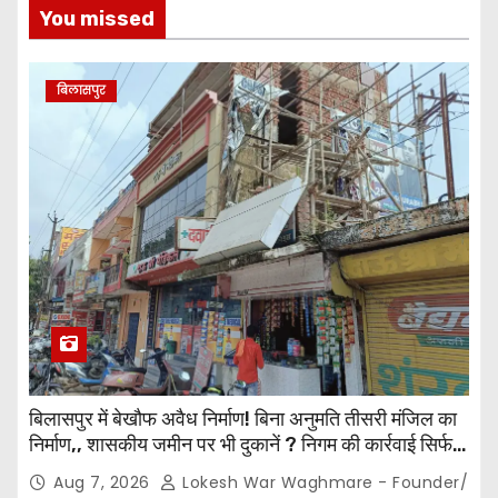
You missed
s
p
बिलासपुर
a
g
i
n
a
t
i
बिलासपुर में बेखौफ अवैध निर्माण! बिना अनुमति तीसरी मंजिल का
निर्माण,, शासकीय जमीन पर भी दुकानें ? निगम की कार्रवाई सिर्फ
o
नोटिस तक सीमित? मुख्य मार्ग पर नियमों की खुलेआम अनदेखी,
Aug 7, 2026
Lokesh War Waghmare - Founder/
जिम्मेदार अधिकारियों की कार्यप्रणाली पर उठे सवाल…