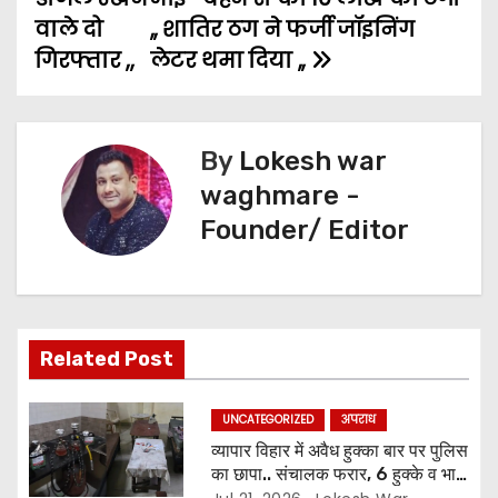
b
t
l
s
e
g
e
o
वाले दो
,, शातिर ठग ने फर्जी जॉइनिंग
o
e
A
n
r
गिरफ्तार ,,
लेटर थमा दिया ,,
s
o
r
p
g
a
t
k
p
e
m
n
r
By
Lokesh war
waghmare -
a
Founder/ Editor
v
i
g
Related Post
a
UNCATEGORIZED
अपराध
t
व्यापार विहार में अवैध हुक्का बार पर पुलिस
का छापा.. संचालक फरार, 6 हुक्के व भारी
i
मात्रा में सामान जब्त..