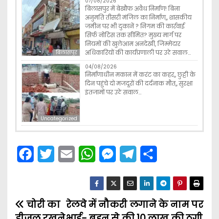
07/08/2026
बिलासपुर में बेखौफ अवैध निर्माण! बिना
अनुमति तीसरी मंजिल का निर्माण,, शासकीय
जमीन पर भी दुकानें ? निगम की कार्रवाई
सिर्फ नोटिस तक सीमित? मुख्य मार्ग पर
नियमों की खुलेआम अनदेखी, जिम्मेदार
अधिकारियों की कार्यप्रणाली पर उठे सवाल…
बिलासपुर
04/08/2026
निर्माणाधीन मकान में करंट का कहर,, छुट्टी के
दिन पहुंचे दो मजदूरों की दर्दनाक मौत,, सुरक्षा
इंतजामों पर उठे सवाल…
Uncategorized
F
T
E
W
M
T
S
a
w
m
h
e
e
h
c
i
a
a
s
l
a
चोरी का
e
t
रेलवे में नौकरी लगाने के नाम पर
i
t
s
e
r
P
डीजल रखने
भाई- बहन से की 10 लाख की ठगी