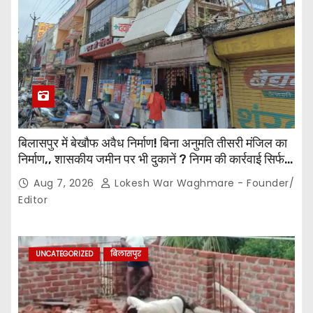
बिलासपुर में बेखौफ अवैध निर्माण! बिना अनुमति तीसरी मंजिल का
निर्माण,, शासकीय जमीन पर भी दुकानें ? निगम की कार्रवाई सिर्फ
नोटिस तक सीमित? मुख्य मार्ग पर नियमों की खुलेआम अनदेखी,
Aug 7, 2026
Lokesh War Waghmare - Founder/
जिम्मेदार अधिकारियों की कार्यप्रणाली पर उठे सवाल…
Editor
UNCATEGORIZED
बिलासपुर