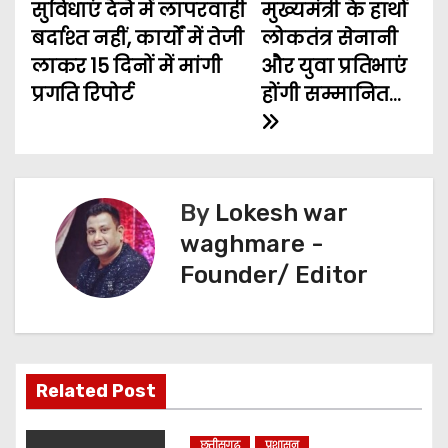
t
k
p
e
m
सुविधाएं देने में लापरवाही
मुख्यमंत्री के हाथों
बर्दाश्त नहीं, कार्यों में तेजी
लोकतंत्र सेनानी
n
r
लाकर 15 दिनों में मांगी
और युवा प्रतिभाएं
a
प्रगति रिपोर्ट
होंगी सम्मानित…
v
i
g
By
Lokesh war
waghmare -
a
Founder/ Editor
t
i
o
Related Post
n
छत्तीसगढ़
प्रशासन