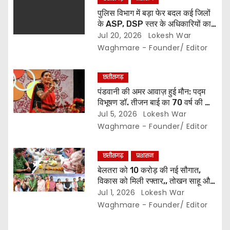
पुलिस विभाग में बड़ा फेर बदल कई जिलों
के ASP, DSP स्तर के अधिकारियों का
तबादला,, मिली नई जिम्मेदारी… देखे सूची..
Jul 20, 2026
Lokesh War
Waghmare - Founder/ Editor
छत्तीसगढ़
पंडवानी की अमर आवाज़ हुई मौन: पद्म
विभूषण डॉ. तीजन बाई का 70 वर्ष की आयु
में निधन,, कला जगत में शोक की लहर…
Jul 5, 2026
Lokesh War
Waghmare - Founder/ Editor
छत्तीसगढ़
प्रशासन
बेलतरा को 10 करोड़ की नई सौगात,
विकास को मिली रफ्तार,, तोखन साहू और
अरुण साव ने मुक्तिधाम व सामुदायिक भवन
Jul 1, 2026
Lokesh War
के लिए की डेढ़ करोड़ की घोषणा,,
Waghmare - Founder/ Editor
विधायक सुशांत शुक्ला बोले, विधानसभा में
1000 करोड़ से अधिक के विकास कार्य