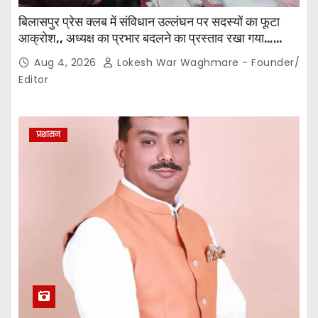
बिलासपुर प्रेस क्लब में संविधान उल्लंघन पर सदस्यों का फूटा
आक्रोश,, अध्यक्ष का प्रभार बदलने का प्रस्ताव रखा गया…
करीब 150 सदस्यों की बैठक में कई अहम प्रस्ताव सर्वसम्मति से
Aug 4, 2026
Lokesh War Waghmare - Founder/
पारित,, पत्रकारों ने कलेक्टर व सहायक पंजीयक को सौंपा
Editor
ज्ञापन…
प्रशासन