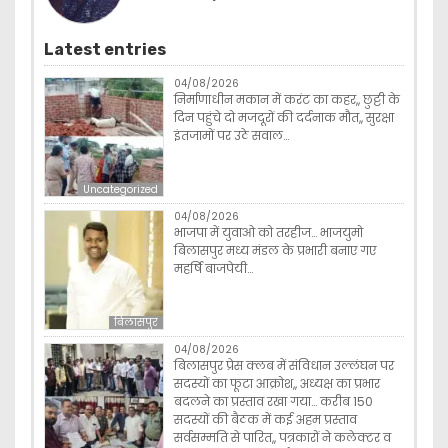
Latest entries
04/08/2026
निर्माणाधीन मकान में करंट का कहर,, छुट्टी के
दिन पहुंचे दो मजदूरों की दर्दनाक मौत,, सुरक्षा
इंतजामों पर उठे सवाल…
Uncategorized
04/08/2026
भाजपा में युवाओ को तरहीज… भाजयुमो
बिलासपुर मध्य मंडल के प्रभारी बनाए गए
महर्षि बाजपेयी…
बिलासपुर
04/08/2026
बिलासपुर प्रेस क्लब में संविधान उल्लंघन पर
सदस्यों का फूटा आक्रोश,, अध्यक्ष का प्रभार
बदलने का प्रस्ताव रखा गया… करीब 150
सदस्यों की बैठक में कई अहम प्रस्ताव
सर्वसम्मति से पारित,, पत्रकारों ने कलेक्टर व