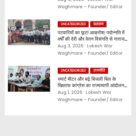
o
Waghmare - Founder/ Editor
n
UNCATEGORIZED
प्रशासन
पटवारियों का फूटा आक्रोश: पदोन्नति में
वर्षों की देरी और वेतन विसंगति से नाराज,,
संघ ने कलेक्टर से की तत्काल कार्रवाई की
Aug 3, 2026
Lokesh War
मांग…
Waghmare - Founder/ Editor
UNCATEGORIZED
राजनीति
स्मार्ट मीटर और बढ़े बिजली बिल के
खिलाफ कांग्रेस का राज्यव्यापी आंदोलन,,
2 अगस्त से घर-घर अभियान,, दाम घटाने
Aug 1, 2026
Lokesh War
और 400 यूनिट हाफ योजना बहाल करने
Waghmare - Founder/ Editor
की मांग…