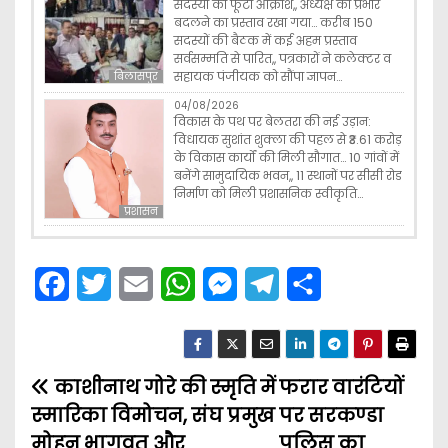
सदस्यों का फूटा आक्रोश,, अध्यक्ष का प्रभार
बदलने का प्रस्ताव रखा गया… करीब 150
सदस्यों की बैठक में कई अहम प्रस्ताव
सर्वसम्मति से पारित,, पत्रकारों ने कलेक्टर व
सहायक पंजीयक को सौंपा ज्ञापन…
बिलासपुर
04/08/2026
विकास के पथ पर बेलतरा की नई उड़ान:
विधायक सुशांत शुक्ला की पहल से ₹3.61 करोड़
के विकास कार्यों की मिली सौगात… 10 गांवों में
बनेंगे सामुदायिक भवन,, 11 स्थानों पर सीसी रोड
निर्माण को मिली प्रशासनिक स्वीकृति…
प्रशासन
F
T
E
W
M
T
S
a
w
m
h
e
e
h
c
i
a
a
s
l
a
काशीनाथ गोरे की स्मृति में
e
t
i
t
s
e
फरार वारंटियों
r
P
स्मारिका विमोचन, संघ प्रमुख
पर सरकण्डा
b
t
l
s
e
g
e
o
मोहन भागवत और
पुलिस का