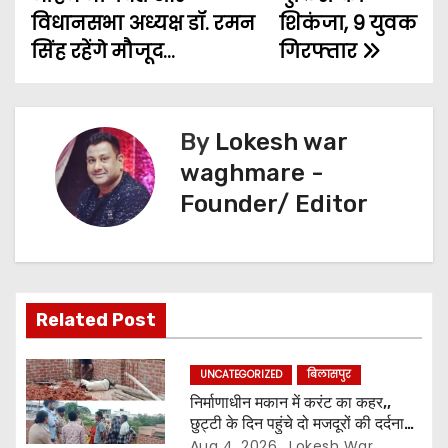
o
e
A
n
r
विधानसभा अध्यक्ष डॉ. रमन
शिकंजा, 9 युवक
s
o
r
p
g
a
सिंह रहेंगे मौजूद…
गिरफ्तार
t
k
p
e
m
n
r
By
Lokesh war
a
waghmare -
v
Founder/ Editor
i
g
a
Related Post
t
UNCATEGORIZED
बिलासपुर
i
निर्माणाधीन मकान में करंट का कहर,,
छुट्टी के दिन पहुंचे दो मजदूरों की दर्दनाक
मौत,, सुरक्षा इंतजामों पर उठे सवाल…
Aug 4, 2026
Lokesh War