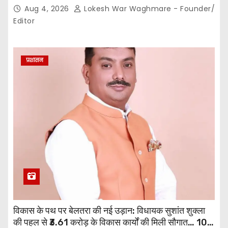
करीब 150 सदस्यों की बैठक में कई अहम प्रस्ताव सर्वसम्मति से
Aug 4, 2026
Lokesh War Waghmare - Founder/
पारित,, पत्रकारों ने कलेक्टर व सहायक पंजीयक को सौंपा
Editor
ज्ञापन…
प्रशासन
विकास के पथ पर बेलतरा की नई उड़ान: विधायक सुशांत शुक्ला
की पहल से ₹3.61 करोड़ के विकास कार्यों की मिली सौगात… 10