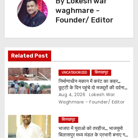
By
Lokesh war
g
waghmare -
Founder/ Editor
a
t
i
Related Post
o
n
UNCATEGORIZED
बिलासपुर
निर्माणाधीन मकान में करंट का कहर,,
छुट्टी के दिन पहुंचे दो मजदूरों की दर्दनाक
मौत,, सुरक्षा इंतजामों पर उठे सवाल…
Aug 4, 2026
Lokesh War
Waghmare - Founder/ Editor
बिलासपुर
भाजपा में युवाओ को तरहीज… भाजयुमो
बिलासपुर मध्य मंडल के प्रभारी बनाए गए