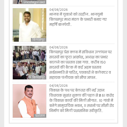
Uncategorized
04/08/2026
भाजपा में युवाओ को तरहीज… भाजयुमो
बिलासपुर मध्य मंडल के प्रभारी बनाए गए
महर्षि बाजपेयी…
बिलासपुर
04/08/2026
बिलासपुर प्रेस क्लब में संविधान उल्लंघन पर
सदस्यों का फूटा आक्रोश,, अध्यक्ष का प्रभार
बदलने का प्रस्ताव रखा गया… करीब 150
सदस्यों की बैठक में कई अहम प्रस्ताव
सर्वसम्मति से पारित,, पत्रकारों ने कलेक्टर व
सहायक पंजीयक को सौंपा ज्ञापन…
बिलासपुर
04/08/2026
विकास के पथ पर बेलतरा की नई उड़ान:
विधायक सुशांत शुक्ला की पहल से ₹3.61 करोड़
के विकास कार्यों की मिली सौगात… 10 गांवों में
बनेंगे सामुदायिक भवन,, 11 स्थानों पर सीसी रोड
निर्माण को मिली प्रशासनिक स्वीकृति…
प्रशासन