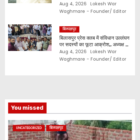
महर्षि बाजपेयी…
Aug 4, 2026
Lokesh War
Waghmare - Founder/ Editor
बिलासपुर
बिलासपुर प्रेस क्लब में संविधान उल्लंघन
पर सदस्यों का फूटा आक्रोश,, अध्यक्ष का
प्रभार बदलने का प्रस्ताव रखा गया…
Aug 4, 2026
Lokesh War
करीब 150 सदस्यों की बैठक में कई अहम
Waghmare - Founder/ Editor
प्रस्ताव सर्वसम्मति से पारित,, पत्रकारों ने
कलेक्टर व सहायक पंजीयक को सौंपा
ज्ञापन…
You missed
UNCATEGORIZED
बिलासपुर