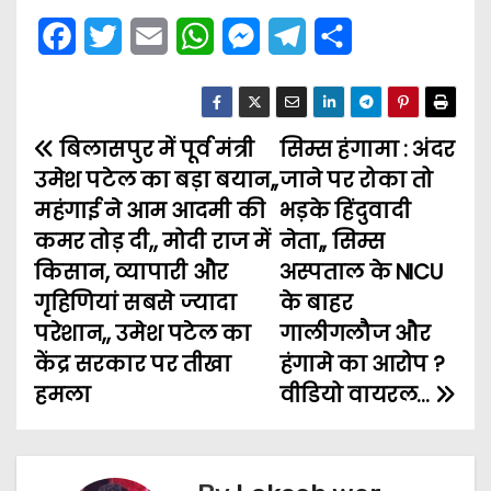
F
T
E
W
M
T
S
a
w
m
h
e
e
h
c
i
a
a
s
l
a
बिलासपुर में पूर्व मंत्री
e
t
i
t
s
सिम्स हंगामा : अंदर
e
r
P
उमेश पटेल का बड़ा बयान,,
जाने पर रोका तो
b
t
l
s
e
g
e
o
महंगाई ने आम आदमी की
भड़के हिंदुवादी
o
e
A
n
r
कमर तोड़ दी,, मोदी राज में
नेता,, सिम्स
s
o
r
p
g
a
किसान, व्यापारी और
अस्पताल के NICU
t
k
p
e
m
गृहिणियां सबसे ज्यादा
के बाहर
परेशान,, उमेश पटेल का
गालीगलौज और
n
r
केंद्र सरकार पर तीखा
हंगामे का आरोप ?
a
हमला
वीडियो वायरल…
v
i