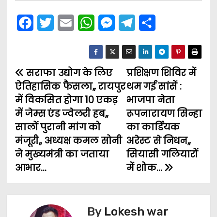
F
T
E
W
M
T
S
a
w
m
h
e
e
h
c
i
a
a
s
l
a
सराफा उद्योग के लिए
e
t
i
t
s
प्रशिक्षण शिविर में
e
r
P
ऐतिहासिक फैसला,, रायपुर
थम गई सांसें :
b
t
l
s
e
g
e
o
में विकसित होगा 10 एकड़
भाजपा नेता
o
e
A
n
r
में जेम्स एंड ज्वेलरी हब,,
रूपनारायण सिन्हा
s
o
r
p
g
a
सालों पुरानी मांग को
का कार्डियक
t
k
p
e
m
मंजूरी,, अध्यक्ष कमल सोनी
अरेस्ट से निधन,,
ने मुख्यमंत्री का जताया
सियासी गलियारों
n
r
आभार…
में शोक…
a
v
By
Lokesh war