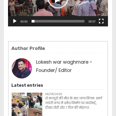
o
P
l
00:00
00:57
a
y
e
r
Author Profile
Lokesh war waghmare -
Founder/ Editor
Latest entries
08/08/2026
दो मजदूरों की मौत के बाद जागा निगम: स्वर्ण
जयंती नगर में अवैध निर्माण पर कार्रवाई,,
दीवार तोड़ी और 7 दिन की मोहलत…