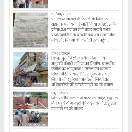
बिलासपुर
08/08/2026
प्रेस क्लब अध्यक्ष के फैसले के खिलाफ
सहायक पंजीयक ने जारी किया आदेश,, सचिव
कोषाध्यक्ष पद का नहीं बदल सकते प्रभार…
पदाधिकारियों के बीच विवाद अब प्रशासनिक
जांच और नियमों की कसौटी तक पहुंचा…
बिलासपुर
07/08/2026
बिलासपुर में बेखौफ अवैध निर्माण! बिना
अनुमति तीसरी मंजिल का निर्माण,, शासकीय
जमीन पर भी दुकानें ? निगम की कार्रवाई
सिर्फ नोटिस तक सीमित? मुख्य मार्ग पर
नियमों की खुलेआम अनदेखी, जिम्मेदार
अधिकारियों की कार्यप्रणाली पर उठे सवाल…
बिलासपुर
04/08/2026
निर्माणाधीन मकान में करंट का कहर,, छुट्टी के
दिन पहुंचे दो मजदूरों की दर्दनाक मौत,, सुरक्षा
इंतजामों पर उठे सवाल…
Uncategorized