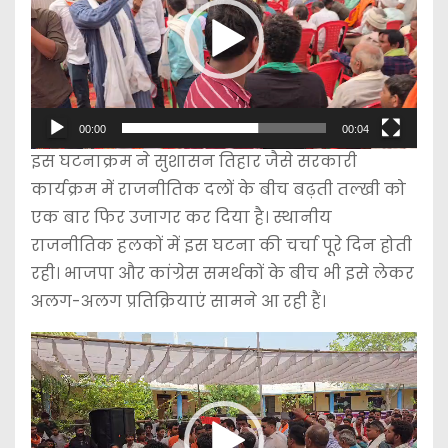
e
o
P
l
00:00
00:04
a
इस घटनाक्रम ने सुशासन तिहार जैसे सरकारी
y
कार्यक्रम में राजनीतिक दलों के बीच बढ़ती तल्खी को
e
एक बार फिर उजागर कर दिया है। स्थानीय
r
राजनीतिक हलकों में इस घटना की चर्चा पूरे दिन होती
रही। भाजपा और कांग्रेस समर्थकों के बीच भी इसे लेकर
अलग-अलग प्रतिक्रियाएं सामने आ रही हैं।
V
i
d
e