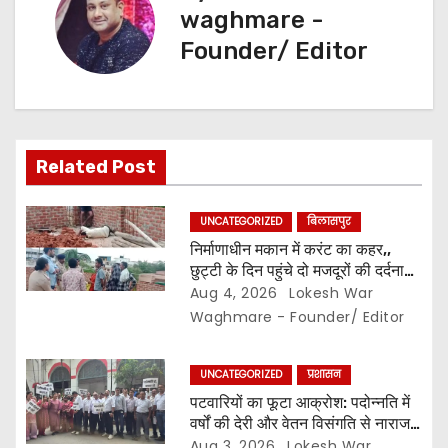
i
waghmare -
g
Founder/ Editor
a
t
i
Related Post
o
UNCATEGORIZED
बिलासपुर
n
निर्माणाधीन मकान में करंट का कहर,,
छुट्टी के दिन पहुंचे दो मजदूरों की दर्दनाक
मौत,, सुरक्षा इंतजामों पर उठे सवाल…
Aug 4, 2026
Lokesh War
Waghmare - Founder/ Editor
UNCATEGORIZED
प्रशासन
पटवारियों का फूटा आक्रोश: पदोन्नति में
वर्षों की देरी और वेतन विसंगति से नाराज,,
संघ ने कलेक्टर से की तत्काल कार्रवाई की
Aug 3, 2026
Lokesh War