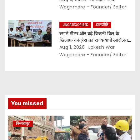
मांग…
Waghmare - Founder/ Editor
UNCATEGORIZED
राजनीति
स्मार्ट मीटर और बढ़े बिजली बिल के
खिलाफ कांग्रेस का राज्यव्यापी आंदोलन,,
2 अगस्त से घर-घर अभियान,, दाम घटाने
Aug 1, 2026
Lokesh War
और 400 यूनिट हाफ योजना बहाल करने
Waghmare - Founder/ Editor
की मांग…
You missed
बिलासपुर