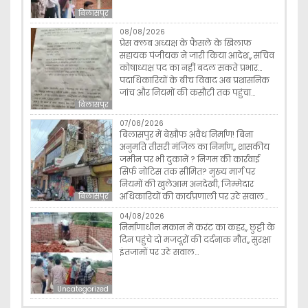
बिलासपुर
08/08/2026
प्रेस क्लब अध्यक्ष के फैसले के खिलाफ
सहायक पंजीयक ने जारी किया आदेश,, सचिव
कोषाध्यक्ष पद का नहीं बदल सकते प्रभार…
पदाधिकारियों के बीच विवाद अब प्रशासनिक
जांच और नियमों की कसौटी तक पहुंचा…
बिलासपुर
07/08/2026
बिलासपुर में बेखौफ अवैध निर्माण! बिना
अनुमति तीसरी मंजिल का निर्माण,, शासकीय
जमीन पर भी दुकानें ? निगम की कार्रवाई
सिर्फ नोटिस तक सीमित? मुख्य मार्ग पर
नियमों की खुलेआम अनदेखी, जिम्मेदार
अधिकारियों की कार्यप्रणाली पर उठे सवाल…
बिलासपुर
04/08/2026
निर्माणाधीन मकान में करंट का कहर,, छुट्टी के
दिन पहुंचे दो मजदूरों की दर्दनाक मौत,, सुरक्षा
इंतजामों पर उठे सवाल…
Uncategorized