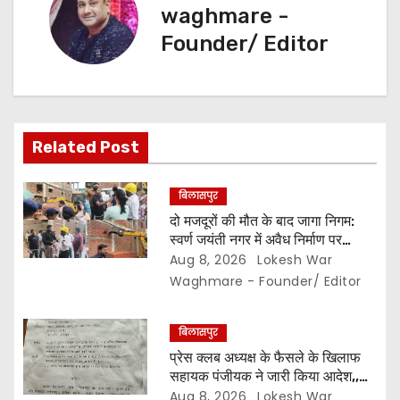
i
waghmare -
g
Founder/ Editor
a
t
i
Related Post
o
बिलासपुर
n
दो मजदूरों की मौत के बाद जागा निगम:
स्वर्ण जयंती नगर में अवैध निर्माण पर
कार्रवाई,, दीवार तोड़ी और 7 दिन की
Aug 8, 2026
Lokesh War
मोहलत…
Waghmare - Founder/ Editor
बिलासपुर
प्रेस क्लब अध्यक्ष के फैसले के खिलाफ
सहायक पंजीयक ने जारी किया आदेश,,
सचिव कोषाध्यक्ष पद का नहीं बदल सकते
Aug 8, 2026
Lokesh War