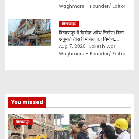
प्रभार… पदाधिकारियों के बीच विवाद अब
Waghmare - Founder/ Editor
प्रशासनिक जांच और नियमों की कसौटी
तक पहुंचा…
बिलासपुर
बिलासपुर में बेखौफ अवैध निर्माण! बिना
अनुमति तीसरी मंजिल का निर्माण,,
शासकीय जमीन पर भी दुकानें ? निगम की
Aug 7, 2026
Lokesh War
कार्रवाई सिर्फ नोटिस तक सीमित? मुख्य
Waghmare - Founder/ Editor
मार्ग पर नियमों की खुलेआम अनदेखी,
जिम्मेदार अधिकारियों की कार्यप्रणाली पर
उठे सवाल…
You missed
बिलासपुर