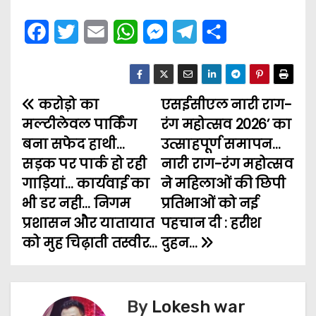
F
T
E
W
M
T
S
a
w
m
h
e
e
h
c
i
a
a
s
l
a
करोड़ो का
e
t
i
t
एसईसीएल नारी राग-
s
e
r
P
मल्टीलेवल पार्किंग
रंग महोत्सव 2026’ का
b
t
l
s
e
g
e
o
बना सफेद हाथी…
उत्साहपूर्ण समापन…
o
e
A
n
r
सड़क पर पार्क हो रही
नारी राग-रंग महोत्सव
s
o
r
p
g
a
गाड़ियां… कार्यवाई का
ने महिलाओं की छिपी
t
k
p
e
m
भी डर नही… निगम
प्रतिभाओं को नई
प्रशासन और यातायात
पहचान दी : हरीश
n
r
को मुह चिढ़ाती तस्वीर…
दुहन…
a
v
By
Lokesh war