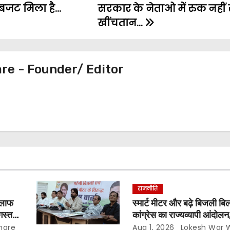
बजट मिला है…
सरकार के नेताओ में रुक नहीं 
खींचतान…
e - Founder/ Editor
राजनीति
िलाफ
स्मार्ट मीटर और बढ़े बिजली ब
गस्त से
कांग्रेस का राज्यव्यापी आंदोल
00
घर-घर अभियान,, दाम घटान
mare
Aug 1, 2026
Lokesh War