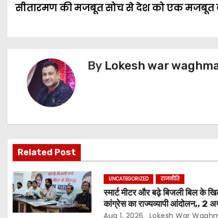
सीतारमण की मजबूत सोच से देश को एक मजबूत 
s
o
r
p
g
a
t
k
p
e
m
n
r
By
Lokesh war waghmar
a
v
i
g
a
Related Post
t
UNCATEGORIZED
राजनीति
i
स्मार्ट मीटर और बढ़े बिजली बिल के ख
कांग्रेस का राज्यव्यापी आंदोलन,, 2 अ
o
घर-घर अभियान,, दाम घटाने और 4
Aug 1, 2026
Lokesh War Wagh