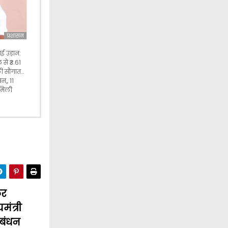
प्रशासन
ई उड़ान:
से ₹3.61
ली सौगात…
न,, 11
 मिली
कर
मंत्री
ठबंधन