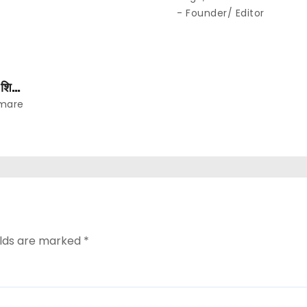
…
यूनिट हाफ योजना बहाल करने 
- Founder/ Editor
शिक्षा
mare
elds are marked
*