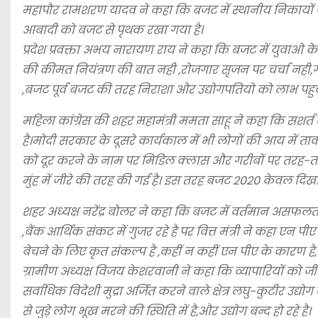
महापौर रामशरण यादव ने कहा कि बजट में स्थानीय निकायो
आबादी को बजट से पृथक रखा गया है।
प्रदेश प्रवक्ता अभय नारायण राय ने कहा कि बजट में युवाओ के
की कीमत नियंत्रण की बात नही ,रोजगार सृजन पर चर्चा नही,गर
,बजट पूर्व बजट की तरह निराशा और उद्योगपतियो को लाभ पहु
महिला कांग्रेस की शहर महामंत्री ममता साहू ने कहा कि सशर्त टै
है।मोदी सरकार के दूसरे कार्यकाल में भी लोगों की आय में त
को दूर करने के नाम पर मिडिल क्लास और गरीबों पर तरह-तरह 
मुंह में जीरे की तरह की गई है। इस तरह बजट २०२० केवल दिखा
शहर अध्यक्ष नरेंद्र बोलर ने कहा कि बजट में वर्तमान असफलत
,बैंक आर्थिक संकट में गुजर रहे है पर वित्त मंत्री ने कहा एन
बेचने के लिए कृत संकल्प है ,कहीं न कहीं एन पीए के कारण है,
ग्रामीण अध्यक्ष विजय केशरवानी ने कहा कि व्यापारियों को ज
सर्वाधिक विदेशी मुद्रा अर्जित करने वाले क्षेत्र लघु-कुटीर उ
से जुड़े लोग भूख मरने की स्थिति में है,और उद्योग बन्द हो रहे है।