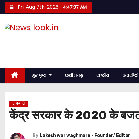
S
Fri. Aug 7th, 2026
4:47:38 AM
k
i
p
News look.in
t
o
नज़र हर खबर पर
c
o
n
मुखपृष्ठ
छत्तीसगढ़
राष्ट्रीय
अंतर्राष्ट्
t
e
n
राजनीति
t
केंद्र सरकार के 2020 के बजट प
By
Lokesh war waghmare - Founder/ Editor