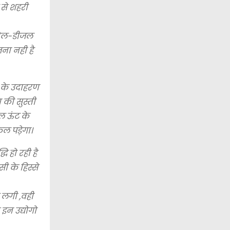
से शहरी
्रोल-डीजल
ना नही है
ात के उदाहरण
 की सुस्ती
ल ऊंट के
ल पड़ेगा।
 हो रही है
ी के हिस्से
 लगी ,वही
 इन उद्योगो