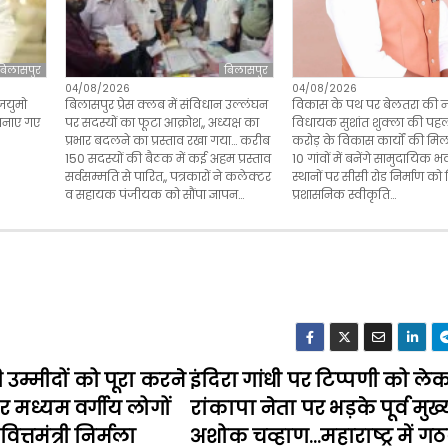
बिलासपुर
बिलासपुर
04/08/2026
04/08/2026
विकास के पथ पर बेलतरा की न
जयुमो
बिलासपुर प्रेस क्लब में संविधान उल्लंघन
विधायक सुशांत शुक्ला की पहल 
 बनाए गए
पर सदस्यों का फूटा आक्रोश,, अध्यक्ष का
करोड़ के विकास कार्यों की मि
प्रभार बदलने का प्रस्ताव रखा गया… करीब
10 गांवों में बनेंगे सामुदायिक भव
150 सदस्यों की बैठक में कई अहम प्रस्ताव
स्थानों पर सीसी रोड निर्माण को
सर्वसम्मति से पारित,, पत्रकारों ने कलेक्टर
प्रशासनिक स्वीकृति…
व सहायक पंजीयक को सौंपा ज्ञापन…
उम्मीदों को पूरा करने
इंदिरा गांधी पर टिप्पणी को ले
मध्यम वर्गीय लोगों
रांकापा नेता पर भड़के पूर्व मुख्य
्तमंत्री निर्मला
अशोक चव्हाण…महाराष्ट्र में ग