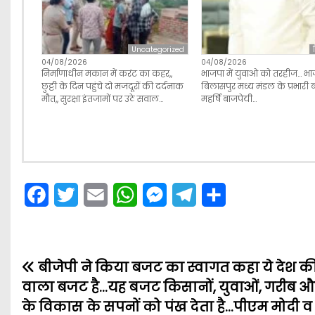
Uncategorized
04/08/2026
04/08/2026
निर्माणाधीन मकान में करंट का कहर,,
भाजपा में युवाओ को तरहीज… भा
छुट्टी के दिन पहुंचे दो मजदूरों की दर्दनाक
बिलासपुर मध्य मंडल के प्रभारी
मौत,, सुरक्षा इंतजामों पर उठे सवाल…
महर्षि बाजपेयी…
F
T
E
W
M
T
S
a
w
m
h
e
e
h
c
i
a
a
s
l
a
बीजेपी ने किया बजट का स्वागत कहा ये देश की 
e
t
i
t
s
e
r
P
वाला बजट है…यह बजट किसानों, युवाओं, गरीब और 
b
t
l
s
e
g
e
o
के विकास के सपनों को पंख देता है…पीएम मोदी व वित
o
e
A
n
r