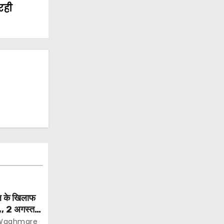
रही
िल के खिलाफ
न,, 2 अगस्त से
े और 400
 Waghmare