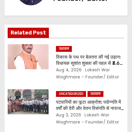
g
a
t
Related Post
i
प्रशासन
o
विकास के पथ पर बेलतरा की नई उड़ान:
विधायक सुशांत शुक्ला की पहल से ₹3.61
n
करोड़ के विकास कार्यों की मिली सौगात…
Aug 4, 2026
Lokesh War
10 गांवों में बनेंगे सामुदायिक भवन,, 11
Waghmare - Founder/ Editor
स्थानों पर सीसी रोड निर्माण को मिली
प्रशासनिक स्वीकृति…
UNCATEGORIZED
प्रशासन
पटवारियों का फूटा आक्रोश: पदोन्नति में
वर्षों की देरी और वेतन विसंगति से नाराज,,
संघ ने कलेक्टर से की तत्काल कार्रवाई की
Aug 3, 2026
Lokesh War
मांग…
Waghmare - Founder/ Editor