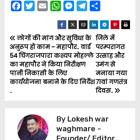
F
T
E
W
M
T
S
a
w
m
h
e
e
h
c
i
a
a
s
l
a
लोगों की मांग और सुविधा के
e
t
i
t
s
e
जिले में
r
P
अनुरूप हो काम – महापौर.. वार्ड
परम्परागत
b
t
l
s
e
g
e
o
54 चिंगराजपारा कश्यप मोहल्ले
उत्साह और
o
e
A
n
r
का महापौर ने किया निरीक्षण
उमंग से
s
o
r
p
g
a
पानी निकासी के लिए
मनाया गया
t
k
p
e
m
कार्ययोजना बनाने के दिए निर्देश
71वां गणतंत्र
..
दिवस..
n
r
a
v
By
Lokesh war
waghmare -
i
Founder/ Editor