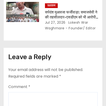
प्रशासन
सर्पदंश मुआवजा फर्जीवाड़ा: समाजसेवी ने
की तहसीलदार-एसडीएम को भी आरोपी
बनाने की मांग… इधर लिपिकों की गिरफ्तारी
Jul 27, 2026
Lokesh War
से नाराज राजस्व लिपिक संघ ने खोला
Waghmare - Founder/ Editor
मोर्चा,,, अनिश्चितकालीन हड़ताल की दी
चेतावनी…
Leave a Reply
Your email address will not be published.
Required fields are marked
*
Comment
*