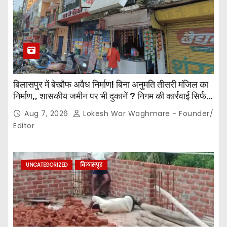
बिलासपुर में बेखौफ अवैध निर्माण! बिना अनुमति तीसरी मंजिल का
निर्माण,, शासकीय जमीन पर भी दुकानें ? निगम की कार्रवाई सिर्फ
नोटिस तक सीमित? मुख्य मार्ग पर नियमों की खुलेआम अनदेखी,
Aug 7, 2026
Lokesh War Waghmare - Founder/
जिम्मेदार अधिकारियों की कार्यप्रणाली पर उठे सवाल…
Editor
UNCATEGORIZED
बिलासपुर