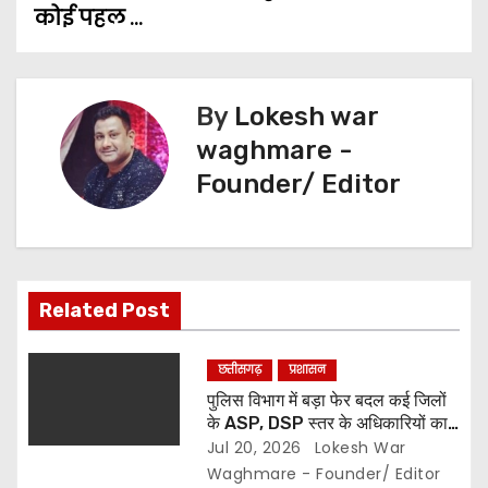
a
कोई पहल …
v
i
By
Lokesh war
g
waghmare -
Founder/ Editor
a
t
i
Related Post
o
n
छत्तीसगढ़
प्रशासन
पुलिस विभाग में बड़ा फेर बदल कई जिलों
के ASP, DSP स्तर के अधिकारियों का
तबादला,, मिली नई जिम्मेदारी… देखे सूची..
Jul 20, 2026
Lokesh War
Waghmare - Founder/ Editor