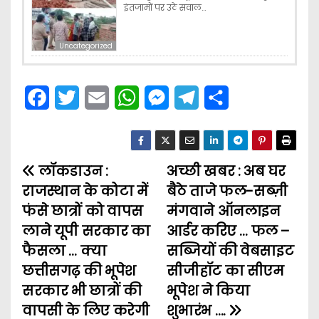
इंतजामों पर उठे सवाल…
Uncategorized
F
T
E
W
M
T
S
a
w
m
h
e
e
h
c
i
a
a
s
l
a
लॉकडाउन :
e
t
i
t
अच्छी खबर : अब घर
s
e
r
P
राजस्थान के कोटा में
बैठे ताजे फल-सब्‍ज़ी
b
t
l
s
e
g
e
o
फंसे छात्रों को वापस
मंगवाने ऑनलाइन
o
e
A
n
r
लाने यूपी सरकार का
आर्डर करिए … फल –
s
o
r
p
g
a
फैसला … क्या
सब्जियों की वेबसाइट
t
k
p
e
m
छत्तीसगढ़ की भूपेश
सीजीहॉट का सीएम
सरकार भी छात्रों की
भूपेश ने किया
n
r
वापसी के लिए करेगी
शुभारंभ ….