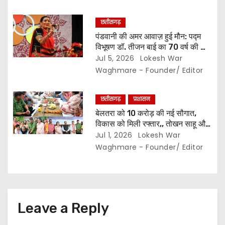
छत्तीसगढ़
पंडवानी की अमर आवाज़ हुई मौन: पद्म
विभूषण डॉ. तीजन बाई का 70 वर्ष की आयु
में निधन,, कला जगत में शोक की लहर…
Jul 5, 2026
Lokesh War
Waghmare - Founder/ Editor
छत्तीसगढ़
प्रशासन
बेलतरा को 10 करोड़ की नई सौगात,
विकास को मिली रफ्तार,, तोखन साहू और
अरुण साव ने मुक्तिधाम व सामुदायिक भवन
Jul 1, 2026
Lokesh War
के लिए की डेढ़ करोड़ की घोषणा,,
Waghmare - Founder/ Editor
विधायक सुशांत शुक्ला बोले, विधानसभा में
1000 करोड़ से अधिक के विकास कार्य
पूरे…
Leave a Reply