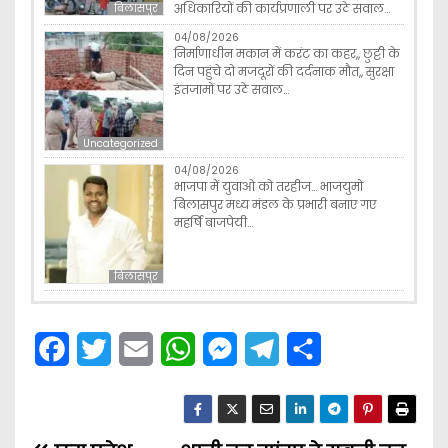
अधिकारियों की कार्यप्रणाली पर उठे सवाल…
बिलासपुर
04/08/2026
निर्माणाधीन मकान में करंट का कहर,, छुट्टी के
दिन पहुंचे दो मजदूरों की दर्दनाक मौत,, सुरक्षा
इंतजामों पर उठे सवाल…
Uncategorized
04/08/2026
भाजपा में युवाओ को तरहीज… भाजयुमो
बिलासपुर मध्य मंडल के प्रभारी बनाए गए
महर्षि बाजपेयी…
बिलासपुर
F
T
E
W
M
T
S
a
w
m
h
e
e
h
c
i
a
a
s
l
a