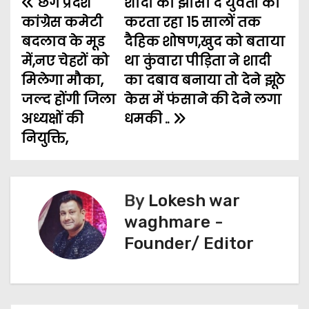
छग प्रदेश
e
t
i
शादी का झांसा दे युवती का
t
s
e
r
P
कांग्रेस कमेटी
करता रहा 15 सालों तक
b
t
l
s
e
g
e
o
बदलाव के मूड
दैहिक शोषण,खुद को बताया
o
e
A
n
r
में,नए चेहरों को
था कुंवारा पीड़िता ने शादी
s
o
r
p
g
a
मिलेगा मौका,
का दबाव बनाया तो देने झूठे
t
k
p
e
m
जल्द होंगी जिला
केस में फंसाने की देने लगा
अध्यक्षों की
धमकी ..
n
r
नियुक्ति,
a
v
By
Lokesh war
i
waghmare -
g
Founder/ Editor
a
t