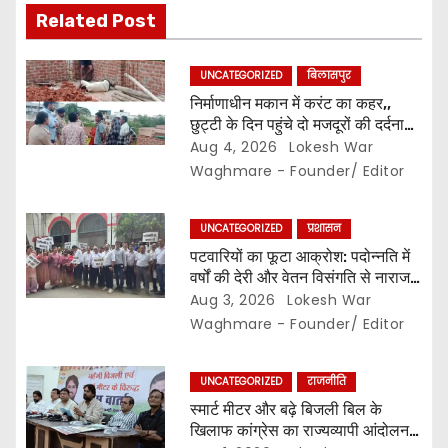
i
Related Post
o
UNCATEGORIZED
बिलासपुर
n
निर्माणाधीन मकान में करंट का कहर,,
छुट्टी के दिन पहुंचे दो मजदूरों की दर्दनाक
मौत,, सुरक्षा इंतजामों पर उठे सवाल…
Aug 4, 2026
Lokesh War
Waghmare - Founder/ Editor
UNCATEGORIZED
प्रशासन
पटवारियों का फूटा आक्रोश: पदोन्नति में
वर्षों की देरी और वेतन विसंगति से नाराज,,
संघ ने कलेक्टर से की तत्काल कार्रवाई की
Aug 3, 2026
Lokesh War
मांग…
Waghmare - Founder/ Editor
UNCATEGORIZED
राजनीति
स्मार्ट मीटर और बढ़े बिजली बिल के
खिलाफ कांग्रेस का राज्यव्यापी आंदोलन,,